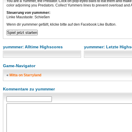
You are a Yummer, the Predator. Click on pop-eyed balls to eat them and make 
color adjoining you Predators. Collect Yummers lines to prevent overload an
Steuerung von yummmer:
Linke Maustaste: Schießen
Wenn dir yummmer gefällt, klicke bitte auf den Facebook Like Button.
yummmer: Alltime Highscores
yummmer: Letzte Highs
Game-Navigator
«
Mitta on Starryland
Kommentare zu yummmer