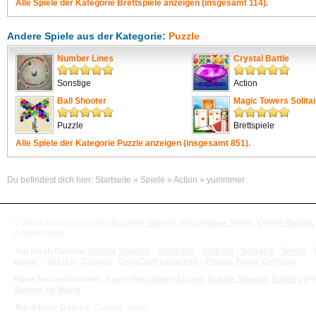
Alle Spiele der Kategorie
Brettspiele
anzeigen (insgesamt 114).
Andere Spiele aus der Kategorie:
Puzzle
Number Lines
Crystal Battle
Sonstige
Action
Ball Shooter
Magic Towers Solitai
Puzzle
Brettspiele
Alle Spiele der Kategorie
Puzzle
anzeigen (insgesamt 851).
Du befindest dich hier:
Startseite
»
Spiele
»
Action
»
yummmer
© 2026 SuchtGames.de (
Browser Games
,
Kostenlose Spiele
,
Online Games
Anmeldung!)
Top Flash Games:
Bubble Shooter
·
SUDOKU
·
Android
·
Solitaire
·
Tennis
·
game:
·
Sketch
·
Cyborg
·
GemCraft Labyrinth
·
Bloons Tower Defense
·
Neue Netzwerkseiten:
KostenloseSpiele24.com
Bubble Shooter
Sudoku
iP
Juegos de Mario
Top iPhone Games:
Coming soon!