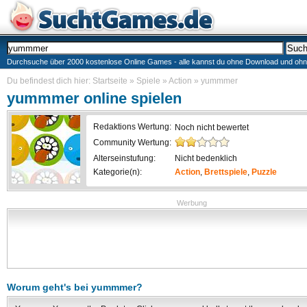
Durchsuche über 2000 kostenlose Online Games - alle kannst du ohne Download und ohne I
Du befindest dich hier:
Startseite
»
Spiele
»
Action
»
yummmer
yummmer
online spielen
Redaktions Wertung:
Noch nicht bewertet
Community Wertung:
Alterseinstufung:
Nicht bedenklich
Kategorie(n):
Action
,
Brettspiele
,
Puzzle
Werbung
Worum geht's bei
yummmer
?