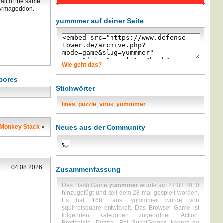
all of the same
d Armageddon.
yummmer auf deiner Seite
Wie geht das?
cores
Stichwörter
lines
,
puzzle
,
virus
,
yummmer
Monkey Stack
»
Neues aus der Community
04.08.2026
Zusammenfassung
Das Flash Game
yummmer
wurde am 27.03.2010
hinzugefügt und seit dem 28 mal gespielt worden.
Es hat 168 Fans. yummmer wurde von
squirrelsquare entwickelt. Das Browser Game ist
folgenden Kategorien zugeordnet: Action,
Brettspiele, Puzzle. Bei SuchtGames kannst du