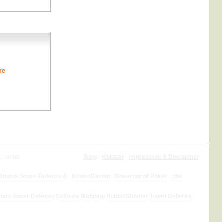
re
... ohne
Blog
·
Kontakt
·
Impressum & Disclaimer
Bloons Tower Defense 4
·
KinderGarten
·
Governor of Poker
·
:the
hone Tower Defense
Solitaire
Mahjong
BubbleShooter
Tower Defense