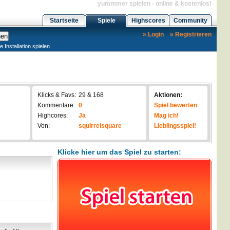
yummmer spielen - online & kostenlos!
Startseite
Spiele
Highscores
Community
» Login
» Registrieren
nstallation spielen.
Klicks & Favs:
29 & 168
Aktionen:
Kommentare:
0
Spiel bewerten
Highcores:
Ja
Mag ich!
Von:
squirrelsquare
Lieblingsspiel!
Klicke hier um das Spiel zu starten: