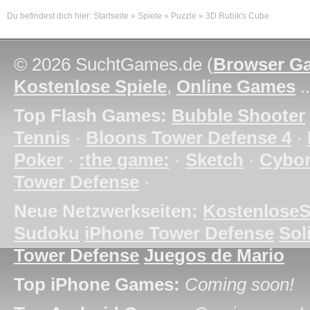
Du befindest dich hier:
Startseite
»
Spiele
»
Puzzle
»
3D Rubik's Cube
© 2026 SuchtGames.de (
Browser G
Kostenlose Spiele
,
Online Games
.
Top Flash Games:
Bubble Shooter
Tennis
·
Bloons Tower Defense 4
·
Poker
·
:the game:
·
Sketch
·
Cybo
Tower Defense
·
Neue Netzwerkseiten:
KostenloseS
Sudoku
iPhone Tower Defense
Soli
Tower Defense
Juegos de Mario
Top iPhone Games:
Coming soon!