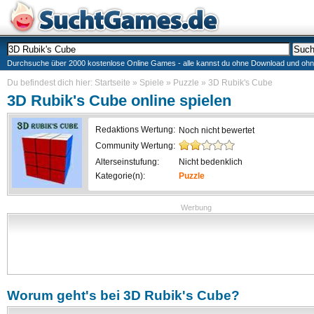
Durchsuche über 2000 kostenlose Online Games - alle kannst du ohne Download und ohne I
Du befindest dich hier:
Startseite
»
Spiele
»
Puzzle
»
3D Rubik's Cube
3D Rubik's Cube
online spielen
Redaktions Wertung:
Noch nicht bewertet
Community Wertung:
Alterseinstufung:
Nicht bedenklich
Kategorie(n):
Puzzle
Werbung
Worum geht's bei
3D Rubik's Cube
?