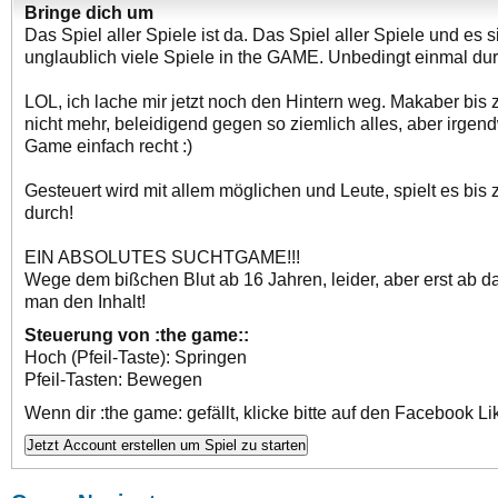
Bringe dich um
Das Spiel aller Spiele ist da. Das Spiel aller Spiele und es s
unglaublich viele Spiele in the GAME. Unbedingt einmal dur
LOL, ich lache mir jetzt noch den Hintern weg. Makaber bis
nicht mehr, beleidigend gegen so ziemlich alles, aber irgen
Game einfach recht :)
Gesteuert wird mit allem möglichen und Leute, spielt es bi
durch!
EIN ABSOLUTES SUCHTGAME!!!
Wege dem bißchen Blut ab 16 Jahren, leider, aber erst ab da
man den Inhalt!
Steuerung von :the game::
Hoch (Pfeil-Taste): Springen
Pfeil-Tasten: Bewegen
Wenn dir :the game: gefällt, klicke bitte auf den Facebook Li