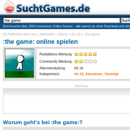
Durchsuche über 2000 kostenlose Online Games - alle kannst du ohne Download und ohne I
Du befindest dich hier:
Startseite
»
Spiele
»
Ab 16
»
:the game:
:the game:
online spielen
Redaktions Wertung:
Community Wertung:
Alterseinstufung:
Ab 16
Kategorie(n):
Ab 16
,
Abenteuer
,
Sonstige
Werbung
Worum geht's bei
:the game:
?