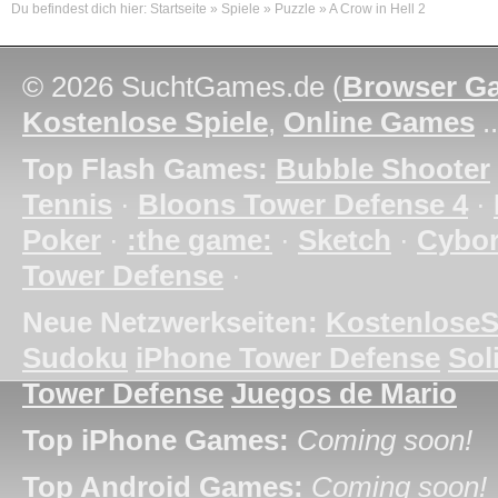
Du befindest dich hier:
Startseite
»
Spiele
»
Puzzle
»
A Crow in Hell 2
© 2026 SuchtGames.de (
Browser G
Kostenlose Spiele
,
Online Games
.
Top Flash Games:
Bubble Shooter
Tennis
·
Bloons Tower Defense 4
·
Poker
·
:the game:
·
Sketch
·
Cybo
Tower Defense
·
Neue Netzwerkseiten:
KostenloseS
Sudoku
iPhone Tower Defense
Soli
Tower Defense
Juegos de Mario
Top iPhone Games:
Coming soon!
Top Android Games:
Coming soon!