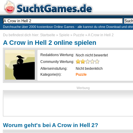
Durchsuche über 2000 kostenlose Online Games - alle kannst du ohne Download und ohne I
Du befindest dich hier:
Startseite
»
Spiele
»
Puzzle
»
A Crow in Hell 2
A Crow in Hell 2
online spielen
Redaktions Wertung:
Noch nicht bewertet
Community Wertung:
Alterseinstufung:
Nicht bedenklich
Kategorie(n):
Puzzle
Werbung
Worum geht's bei
A Crow in Hell 2
?