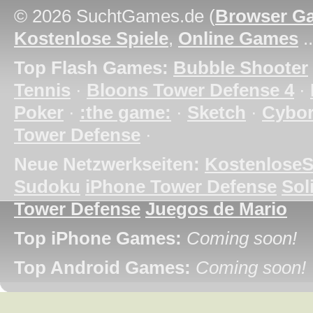
© 2026 SuchtGames.de (
Browser G
Kostenlose Spiele
,
Online Games
.
Top Flash Games:
Bubble Shooter
Tennis
·
Bloons Tower Defense 4
·
Poker
·
:the game:
·
Sketch
·
Cybo
Tower Defense
·
Neue Netzwerkseiten:
KostenloseS
Sudoku
iPhone Tower Defense
Soli
Tower Defense
Juegos de Mario
Top iPhone Games:
Coming soon!
Top Android Games:
Coming soon!