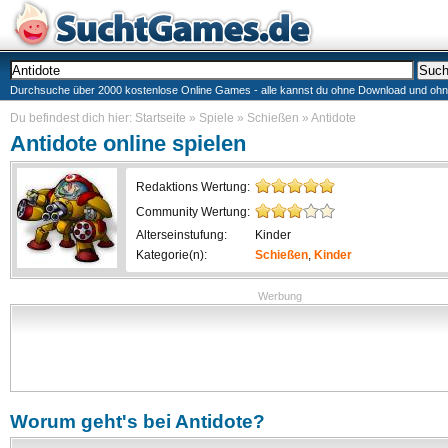
Durchsuche über 2000 kostenlose Online Games - alle kannst du ohne Download und ohne I
Du befindest dich hier:
Startseite
»
Spiele
»
Schießen
»
Antidote
Antidote
online spielen
Redaktions Wertung:
Community Wertung:
Alterseinstufung:
Kinder
Kategorie(n):
Schießen
,
Kinder
Werbung
Worum geht's bei
Antidote
?