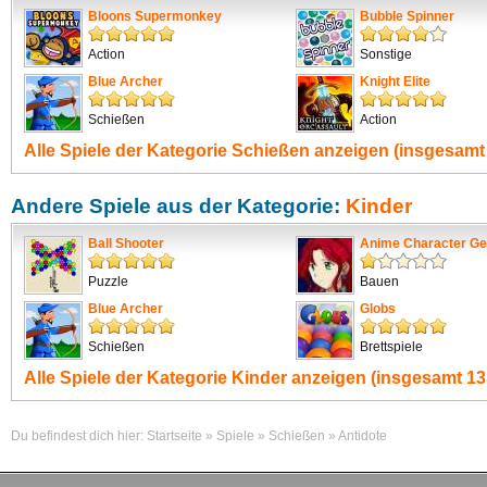
Bloons Supermonkey
Bubble Spinner
Action
Sonstige
Blue Archer
Knight Elite
Schießen
Action
Alle Spiele der Kategorie
Schießen
anzeigen (insgesamt 
Andere Spiele aus der Kategorie:
Kinder
Ball Shooter
Anime Character Ge
Puzzle
Bauen
Blue Archer
Globs
Schießen
Brettspiele
Alle Spiele der Kategorie
Kinder
anzeigen (insgesamt 13
Du befindest dich hier:
Startseite
»
Spiele
»
Schießen
»
Antidote