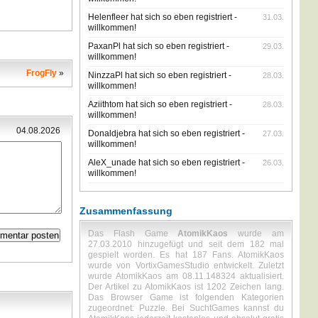
Helenfleer hat sich so eben registriert -
31.03.
willkommen!
PaxanPl hat sich so eben registriert -
29.03.
willkommen!
FrogFly
»
NinzzaPl hat sich so eben registriert -
28.03.
willkommen!
Aziithtom hat sich so eben registriert -
28.03.
willkommen!
04.08.2026
Donaldjebra hat sich so eben registriert -
27.03.
willkommen!
AleX_unade hat sich so eben registriert -
26.03.
willkommen!
Zusammenfassung
Das Flash Game
AtomikKaos
wurde am
27.03.2010 hinzugefügt und seit dem 182 mal
gespielt worden. Es hat 187 Fans. AtomikKaos
wurde von VortixGamesStudio entwickelt. Zuletzt
wurde AtomikKaos am 08.11.148324 aktualisiert.
Der Artikel zu AtomikKaos ist 1202 Zeichen lang.
Das Browser Game ist folgenden Kategorien
zugeordnet: Puzzle. Bei SuchtGames kannst du