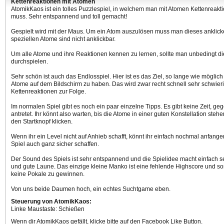
Kettenreaktionen mit Atomen
AtomikKaos ist ein tolles Puzzlespiel, in welchem man mit Atomen Kettenreak
muss. Sehr entspannend und toll gemacht!
Gespielt wird mit der Maus. Um ein Atom auszulösen muss man dieses anklick
speziellen Atome sind nicht anklickbar.
Um alle Atome und ihre Reaktionen kennen zu lernen, sollte man unbedingt die
durchspielen.
Sehr schön ist auch das Endlosspiel. Hier ist es das Ziel, so lange wie möglic
Atome auf dem Bildschirm zu haben. Das wird zwar recht schnell sehr schwierig
Kettenreaktionen zur Folge.
Im normalen Spiel gibt es noch ein paar einzelne Tipps. Es gibt keine Zeit, geg
antretet. Ihr könnt also warten, bis die Atome in einer guten Konstellation steh
den Startknopf klicken.
Wenn ihr ein Level nicht auf Anhieb schafft, könnt ihr einfach nochmal anfang
Spiel auch ganz sicher schaffen.
Der Sound des Spiels ist sehr entspannend und die Spielidee macht einfach s
und gute Laune. Das einzige kleine Manko ist eine fehlende Highscore und som
keine Pokale zu gewinnen.
Von uns beide Daumen hoch, ein echtes Suchtgame eben.
Steuerung von AtomikKaos:
Linke Maustaste: Schießen
Wenn dir AtomikKaos gefällt, klicke bitte auf den Facebook Like Button.