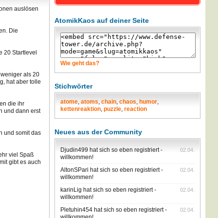
tionen auslösen
AtomikKaos auf deiner Seite
en. Die
 20 Startlevel
Wie geht das?
h weniger als 20
, hat aber tolle
Stichwörter
atome
,
atoms
,
chain
,
chaos
,
humor
,
en die ihr
kettenreaktion
,
puzzle
,
reaction
en und dann erst
Neues aus der Community
en und somit das
Djudin499 hat sich so eben registriert -
02.04.
ehr viel Spaß
willkommen!
it gibt es auch
AltonSPari hat sich so eben registriert -
02.04.
willkommen!
karinLig hat sich so eben registriert -
02.04.
willkommen!
Pletuhin454 hat sich so eben registriert -
02.04.
willkommen!