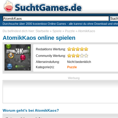
Durchsuche über 2000 kostenlose Online Games - alle kannst du ohne Download und ohne I
Du befindest dich hier:
Startseite
»
Spiele
»
Puzzle
»
AtomikKaos
AtomikKaos
online spielen
Redaktions Wertung:
Community Wertung:
Alterseinstufung:
Nicht bedenklich
Kategorie(n):
Puzzle
Werbung
Worum geht's bei
AtomikKaos
?