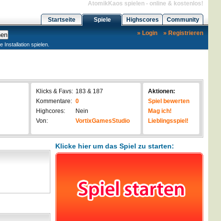
AtomikKaos spielen - online & kostenlos!
Startseite
Spiele
Highscores
Community
» Login
» Registrieren
nstallation spielen.
Klicks & Favs:
183 & 187
Aktionen:
Kommentare:
0
Spiel bewerten
Highcores:
Nein
Mag ich!
Von:
VortixGamesStudio
Lieblingsspiel!
Klicke hier um das Spiel zu starten: