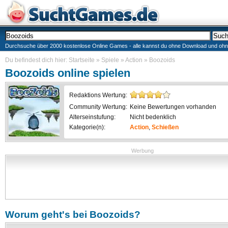
Durchsuche über 2000 kostenlose Online Games - alle kannst du ohne Download und ohne I
Du befindest dich hier:
Startseite
»
Spiele
»
Action
»
Boozoids
Boozoids
online spielen
Redaktions Wertung:
Community Wertung:
Keine Bewertungen vorhanden
Alterseinstufung:
Nicht bedenklich
Kategorie(n):
Action
,
Schießen
Werbung
Worum geht's bei
Boozoids
?