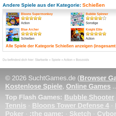
Andere Spiele aus der Kategorie:
Schießen
Bloons Supermonkey
Bubble Spinner
Action
Sonstige
Blue Archer
Knight Elite
Schießen
Action
Alle Spiele der Kategorie
Schießen
anzeigen (insgesamt 
Du befindest dich hier:
Startseite
»
Spiele
»
Action
»
Boozoids
© 2026 SuchtGames.de (
Browser G
Kostenlose Spiele
,
Online Games
.
Top Flash Games:
Bubble Shooter
Tennis
·
Bloons Tower Defense 4
·
Poker
·
:the game:
·
Sketch
·
Cybo