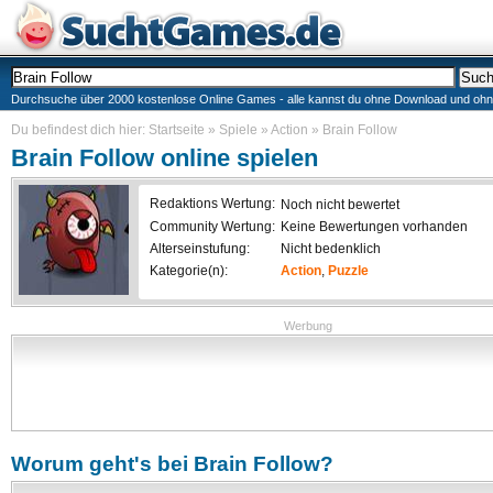
Durchsuche über 2000 kostenlose Online Games - alle kannst du ohne Download und ohne I
Du befindest dich hier:
Startseite
»
Spiele
»
Action
»
Brain Follow
Brain Follow
online spielen
Redaktions Wertung:
Noch nicht bewertet
Community Wertung:
Keine Bewertungen vorhanden
Alterseinstufung:
Nicht bedenklich
Kategorie(n):
Action
,
Puzzle
Werbung
Worum geht's bei
Brain Follow
?