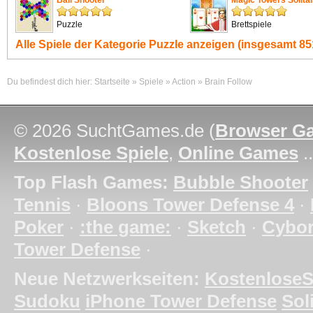
Ball Shooter
Magic Towers Solitai
Puzzle
Brettspiele
Alle Spiele der Kategorie
Puzzle
anzeigen (insgesamt 851
Du befindest dich hier:
Startseite
»
Spiele
»
Action
»
Brain Follow
© 2026 SuchtGames.de (
Browser G
Kostenlose Spiele
,
Online Games
.
Top Flash Games:
Bubble Shooter
Tennis
·
Bloons Tower Defense 4
·
Poker
·
:the game:
·
Sketch
·
Cybo
Tower Defense
·
Neue Netzwerkseiten:
KostenloseS
Sudoku
iPhone Tower Defense
Soli