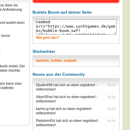
so dass sie
ie Anforderung
Bubble Boom auf deiner Seite
 und wartet dann
r kurze
Wie geht das?
Stichwörter
.
baloons
,
bubble
,
explode
ulär endet. Die
endwie möchte
Neues aus der Community
dann kann man
Djudin499 hat sich so eben registriert -
02.04.
definitiv.
willkommen!
AltonSPari hat sich so eben registriert -
02.04.
willkommen!
karinLig hat sich so eben registriert -
02.04.
willkommen!
Pletuhin454 hat sich so eben registriert -
02.04.
willkommen!