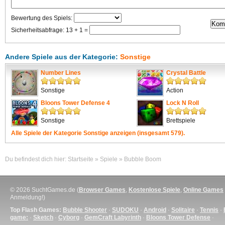
Bewertung des Spiels:
Sicherheitsabfrage: 13 + 1 =
Andere Spiele aus der Kategorie:
Sonstige
Number Lines
Crystal Battle
Sonstige
Action
Bloons Tower Defense 4
Lock N Roll
Sonstige
Brettspiele
Alle Spiele der Kategorie
Sonstige
anzeigen (insgesamt 579).
Du befindest dich hier:
Startseite
»
Spiele
»
Bubble Boom
© 2026 SuchtGames.de (
Browser Games
,
Kostenlose Spiele
,
Online Games
Anmeldung!)
Top Flash Games:
Bubble Shooter
·
SUDOKU
·
Android
·
Solitaire
·
Tennis
·
game:
·
Sketch
·
Cyborg
·
GemCraft Labyrinth
·
Bloons Tower Defense
·