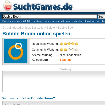
Durchsuche über 2000 kostenlose Online Games - alle kannst du ohne Download und ohne I
Du befindest dich hier:
Startseite
»
Spiele
»
Bubble Boom
Bubble Boom
online spielen
Redaktions Wertung:
Community Wertung:
Alterseinstufung:
Nicht bedenklich
Kategorie(n):
Sonstige
Werbung
Worum geht's bei
Bubble Boom
?