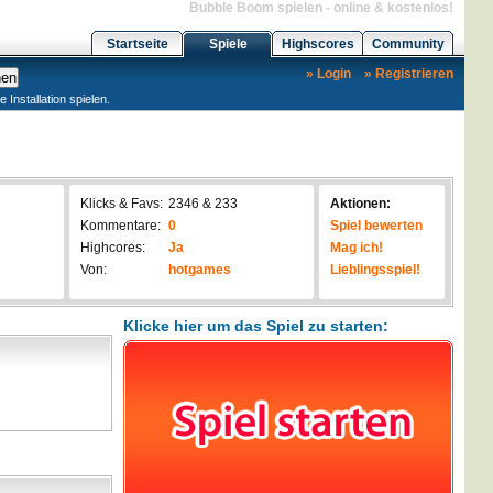
Bubble Boom spielen - online & kostenlos!
Startseite
Spiele
Highscores
Community
» Login
» Registrieren
nstallation spielen.
Klicks & Favs:
2346 & 233
Aktionen:
Kommentare:
0
Spiel bewerten
Highcores:
Ja
Mag ich!
Von:
hotgames
Lieblingsspiel!
Klicke hier um das Spiel zu starten: