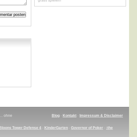
gratis spielen!
... ohne
Blog
·
Kontakt
·
Impressum & Disclaimer
Bloons Tower Defense 4
·
KinderGarten
·
Governor of Poker
·
:the