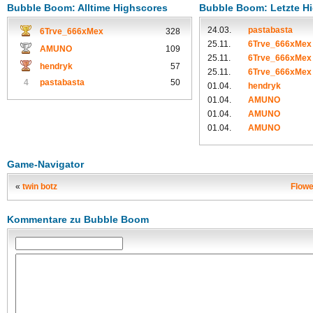
Bubble Boom: Alltime Highscores
Bubble Boom: Letzte H
24.03.
pastabasta
6Trve_666xMex
328
25.11.
6Trve_666xMex
AMUNO
109
25.11.
6Trve_666xMex
hendryk
57
25.11.
6Trve_666xMex
4
pastabasta
50
01.04.
hendryk
01.04.
AMUNO
01.04.
AMUNO
01.04.
AMUNO
Game-Navigator
«
twin botz
Flow
Kommentare zu Bubble Boom