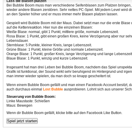
Lass die Blasen platzen
Bei Bubble Boom muss man verschiedene Seifenblasen zum Platzen bringen, 
wieder andere Blasen zerstören. Sehr nettes PC-Spiel. Mit jedem Level wird d
an den Spieler höher und er muss immer mehr Blasen platzen lassen.
Gespielt wird Bubble Boom mit der Maus. Dabei setzt man nur die erste Blase
auf die Kettenreaktion. Hier nun die einzelnen Blasen:
Weiße Blase: normal, gibt 1 Punkt, mittlere größe, normale Lebenszeit.
Rosa Blase: 1 Punkt, gibt einen großen Kreis, keine Verzögerung aber nur seh
Lebensdauer.
Sternblase: 5 Punkte, kleiner Kreis, lange Lebenszeit.
Grüne Blase: 1 Punkt, kleine Größe und normale Lebenszeit.
Orange Blase: 1 Punkt, großer Kreis, lange Verzögerung und lange Lebenszeit
Blaue Blase: 1 Punkt, winzig und kurze Lebenszeit.
Insgesamt hat man drei Leben bei Bubble Boom, nachdem das Spiel unspektak
Grafik ist funktional, der Sound wirkt sehr beruhigend im Hintergrund und irg
man immer wieder spielen, da man doch so knapp gescheitert ist.
Wenn einem Bubble Boom gefällt und man einen Facebook-Account besitzt, 
auch durchaus einmal
Lost Bubble
ausprobieren. Lohnt sich aus unserer Sicht 
Steuerung von Bubble Boom:
Linke Maustaste: Schießen
Maus: Bewegen
Wenn dir Bubble Boom gefällt, klicke bitte auf den Facebook Like Button.