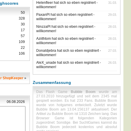
Helenfleer hat sich so eben registriert -
ighscores
31.03.
willkommen!
50
PaxanPl hat sich so eben registriert -
29.03.
328
willkommen!
30
NinzzaPl hat sich so eben registriert -
28.03.
17
willkommen!
57
Aziithtom hat sich so eben registriert -
28.03.
109
willkommen!
22
Donaldjebra hat sich so eben registriert -
27.03.
106
willkommen!
AleX_unade hat sich so eben registriert -
26.03.
willkommen!
er ShopKeeper
»
Zusammenfassung
Das Flash Game
Bubble Boom
wurde am
27.03.2010 hinzugefügt und seit dem 2345 mal
gespielt worden. Es hat 233 Fans. Bubble Boom
06.08.2026
wurde von hotgames entwickelt. Zuletzt wurde
Bubble Boom am 13.04.156137 aktualisiert. Der
Artikel zu Bubble Boom ist 1310 Zeichen lang. Das
Browser Game ist folgenden Kategorien
zugeordnet: Sonstige. Bei SuchtGames kannst du
Bubble Boom jederzeit kostenlos und absolut