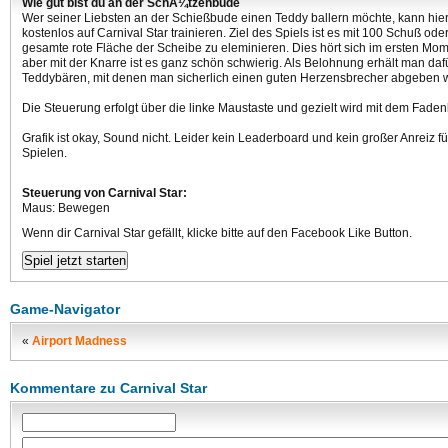
Wie gut bist du an der SchÃ¼tzenbude
Wer seiner Liebsten an der Schießbude einen Teddy ballern möchte, kann hie
kostenlos auf Carnival Star trainieren. Ziel des Spiels ist es mit 100 Schuß ode
gesamte rote Fläche der Scheibe zu eleminieren. Dies hört sich im ersten Mom
aber mit der Knarre ist es ganz schön schwierig. Als Belohnung erhält man daf
Teddybären, mit denen man sicherlich einen guten Herzensbrecher abgeben 
Die Steuerung erfolgt über die linke Maustaste und gezielt wird mit dem Faden
Grafik ist okay, Sound nicht. Leider kein Leaderboard und kein großer Anreiz fü
Spielen.
Steuerung von Carnival Star:
Maus: Bewegen
Wenn dir Carnival Star gefällt, klicke bitte auf den Facebook Like Button.
Game-Navigator
«
Airport Madness
Kommentare zu Carnival Star