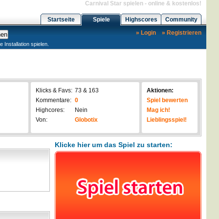
Carnival Star spielen - online & kostenlos!
Startseite
Spiele
Highscores
Community
» Login
» Registrieren
nstallation spielen.
Klicks & Favs:
73 & 163
Aktionen:
Kommentare:
0
Spiel bewerten
Highcores:
Nein
Mag ich!
Von:
Globotix
Lieblingsspiel!
Klicke hier um das Spiel zu starten: