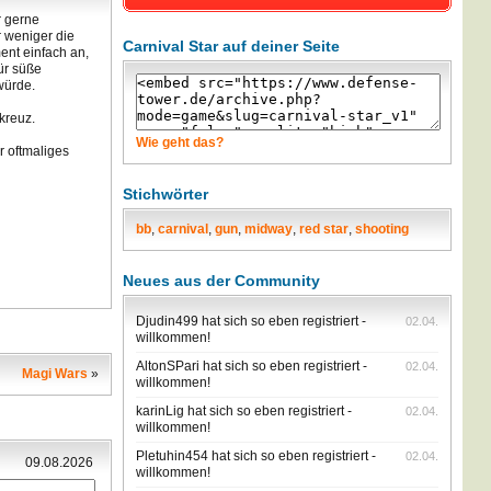
r gerne
r weniger die
Carnival Star auf deiner Seite
ent einfach an,
ür süße
würde.
kreuz.
Wie geht das?
r oftmaliges
Stichwörter
bb
,
carnival
,
gun
,
midway
,
red star
,
shooting
Neues aus der Community
Djudin499 hat sich so eben registriert -
02.04.
willkommen!
AltonSPari hat sich so eben registriert -
02.04.
Magi Wars
»
willkommen!
karinLig hat sich so eben registriert -
02.04.
willkommen!
Pletuhin454 hat sich so eben registriert -
02.04.
09.08.2026
willkommen!