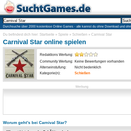
Durchsuche über 2000 kostenlose Online Games - alle kannst du ohne Download und ohne I
Du befindest dich hier:
Startseite
»
Spiele
»
Schießen
»
Carnival Star
Carnival Star
online spielen
Redaktions Wertung:
Community Wertung:
Keine Bewertungen vorhanden
Alterseinstufung:
Nicht bedenklich
Kategorie(n):
Schießen
Werbung
Worum geht's bei
Carnival Star
?