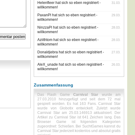
Helenfleer hat sich so eben registriert -
31.03.
willkommen!
PaxanPl hat sich so eben registriert -
29.03.
willkommen!
NinzzaPl hat sich so eben registriert -
28.03.
willkommen!
Aziithtom hat sich so eben registriert -
28.03.
willkommen!
Donaldjebra hat sich so eben registriert -
27.03.
willkommen!
AleX_unade hat sich so eben registriert -
26.03.
willkommen!
Zusammenfassung
Das Flash Game
Carnival Star
wurde am
27.03.2010 hinzugefügt und seit dem 72 mal
gespielt worden. Es hat 163 Fans. Carnival Star
wurde von Globotix entwickelt. Zuletzt wurde
Carnival Star am 25.03.146913 aktualisiert. Der
Artikel zu Carnival Star ist 641 Zeichen lang. Das
Browser Game ist folgenden Kategorien
zugeordnet: Schießen. Bei SuchtGames kannst du
Carnival Star jederzeit kostenlos und absolut gratis