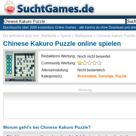
Durchsuche über 2000 kostenlose Online Games - alle kannst du ohne Download und ohne I
Du befindest dich hier:
Startseite
»
Spiele
»
Brettspiele
»
Chinese Kakuro Puzzle
Chinese Kakuro Puzzle
online spielen
Redaktions Wertung:
Noch nicht bewertet
Community Wertung:
Alterseinstufung:
Nicht bedenklich
Kategorie(n):
Brettspiele
,
Sonstige
,
Puzzle
Werbung
Worum geht's bei
Chinese Kakuro Puzzle
?