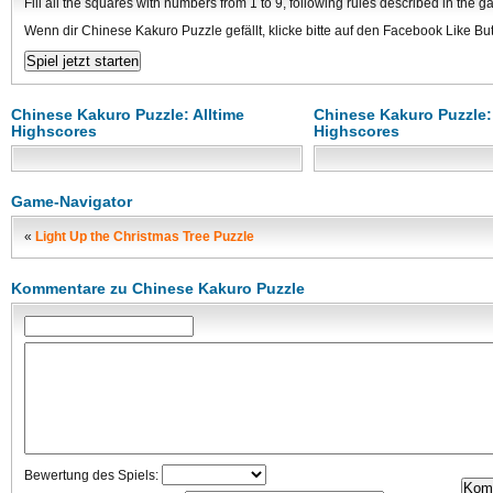
Fill all the squares with numbers from 1 to 9, following rules described in the g
Wenn dir Chinese Kakuro Puzzle gefällt, klicke bitte auf den Facebook Like But
Chinese Kakuro Puzzle: Alltime
Chinese Kakuro Puzzle:
Highscores
Highscores
Game-Navigator
«
Light Up the Christmas Tree Puzzle
Kommentare zu Chinese Kakuro Puzzle
Bewertung des Spiels: