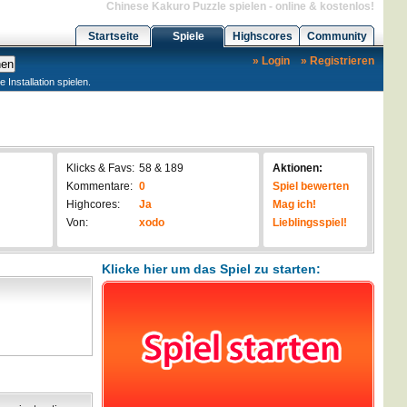
Chinese Kakuro Puzzle spielen - online & kostenlos!
Startseite
Spiele
Highscores
Community
» Login
» Registrieren
nstallation spielen.
Klicks & Favs:
58 & 189
Aktionen:
Kommentare:
0
Spiel bewerten
Highcores:
Ja
Mag ich!
Von:
xodo
Lieblingsspiel!
Klicke hier um das Spiel zu starten: