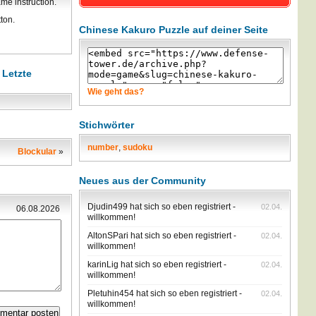
ame instruction.
ton.
Chinese Kakuro Puzzle auf deiner Seite
 Letzte
Wie geht das?
Stichwörter
number
,
sudoku
Blockular
»
Neues aus der Community
Djudin499 hat sich so eben registriert -
02.04.
06.08.2026
willkommen!
AltonSPari hat sich so eben registriert -
02.04.
willkommen!
karinLig hat sich so eben registriert -
02.04.
willkommen!
Pletuhin454 hat sich so eben registriert -
02.04.
willkommen!