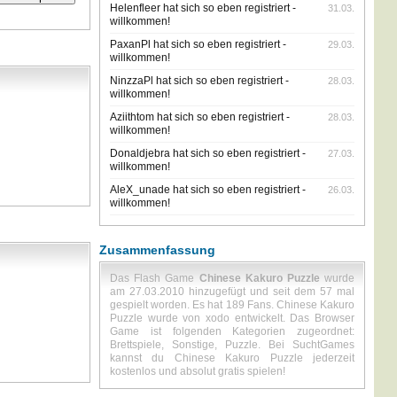
Helenfleer hat sich so eben registriert -
31.03.
willkommen!
PaxanPl hat sich so eben registriert -
29.03.
willkommen!
NinzzaPl hat sich so eben registriert -
28.03.
willkommen!
Aziithtom hat sich so eben registriert -
28.03.
willkommen!
Donaldjebra hat sich so eben registriert -
27.03.
willkommen!
AleX_unade hat sich so eben registriert -
26.03.
willkommen!
Zusammenfassung
Das Flash Game
Chinese Kakuro Puzzle
wurde
am 27.03.2010 hinzugefügt und seit dem 57 mal
gespielt worden. Es hat 189 Fans. Chinese Kakuro
Puzzle wurde von xodo entwickelt. Das Browser
Game ist folgenden Kategorien zugeordnet:
Brettspiele, Sonstige, Puzzle. Bei SuchtGames
kannst du Chinese Kakuro Puzzle jederzeit
kostenlos und absolut gratis spielen!