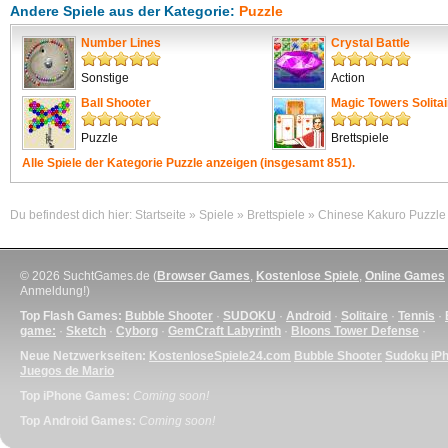
Andere Spiele aus der Kategorie:
Puzzle
Number Lines
Crystal Battle
Sonstige
Action
Ball Shooter
Magic Towers Solitai
Puzzle
Brettspiele
Alle Spiele der Kategorie
Puzzle
anzeigen (insgesamt 851).
Du befindest dich hier:
Startseite
»
Spiele
»
Brettspiele
»
Chinese Kakuro Puzzle
© 2026 SuchtGames.de (
Browser Games
,
Kostenlose Spiele
,
Online Games
Anmeldung!)
Top Flash Games:
Bubble Shooter
·
SUDOKU
·
Android
·
Solitaire
·
Tennis
·
game:
·
Sketch
·
Cyborg
·
GemCraft Labyrinth
·
Bloons Tower Defense
·
Neue Netzwerkseiten:
KostenloseSpiele24.com
Bubble Shooter
Sudoku
iP
Juegos de Mario
Top iPhone Games:
Coming soon!
Top Android Games:
Coming soon!