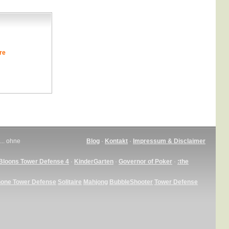
re
... ohne
Blog
·
Kontakt
·
Impressum & Disclaimer
Bloons Tower Defense 4
·
KinderGarten
·
Governor of Poker
·
:the
hone Tower Defense
Solitaire
Mahjong
BubbleShooter
Tower Defense