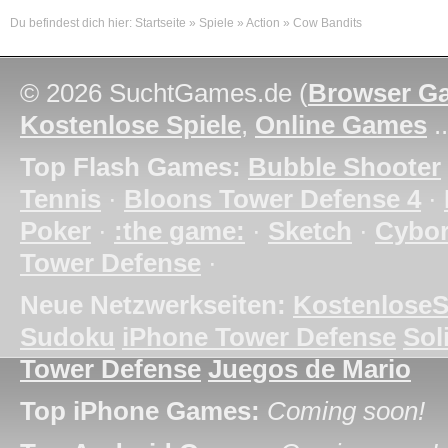
Du befindest dich hier:
Startseite
»
Spiele
»
Action
»
Cow Bandits
© 2026 SuchtGames.de (
Browser G
Kostenlose Spiele
,
Online Games
.
Top Flash Games:
Bubble Shooter
Tennis
·
Bloons Tower Defense 4
·
Poker
·
:the game:
·
Sketch
·
Cybo
Tower Defense
·
Neue Netzwerkseiten:
KostenloseS
Sudoku
iPhone Tower Defense
Soli
Tower Defense
Juegos de Mario
Top iPhone Games:
Coming soon!