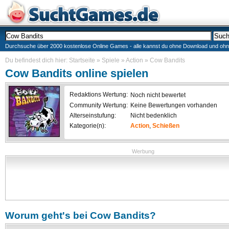
Durchsuche über 2000 kostenlose Online Games - alle kannst du ohne Download und ohne I
Du befindest dich hier:
Startseite
»
Spiele
»
Action
»
Cow Bandits
Cow Bandits
online spielen
Redaktions Wertung:
Noch nicht bewertet
Community Wertung:
Keine Bewertungen vorhanden
Alterseinstufung:
Nicht bedenklich
Kategorie(n):
Action
,
Schießen
Werbung
Worum geht's bei
Cow Bandits
?