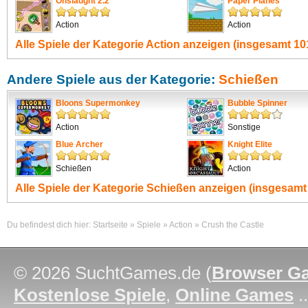
Onslaught 2.2
Paper Planes
Action
Action
Alle Spiele der Kategorie
Action
anzeigen (insgesamt 101
Andere Spiele aus der Kategorie:
Schießen
Bloons Supermonkey
Bubble Spinner
Action
Sonstige
Blue Archer
Knight Elite
Schießen
Action
Alle Spiele der Kategorie
Schießen
anzeigen (insgesamt 
Du befindest dich hier:
Startseite
»
Spiele
»
Action
»
Crush the Castle
© 2026 SuchtGames.de (
Browser G
Kostenlose Spiele
,
Online Games
.