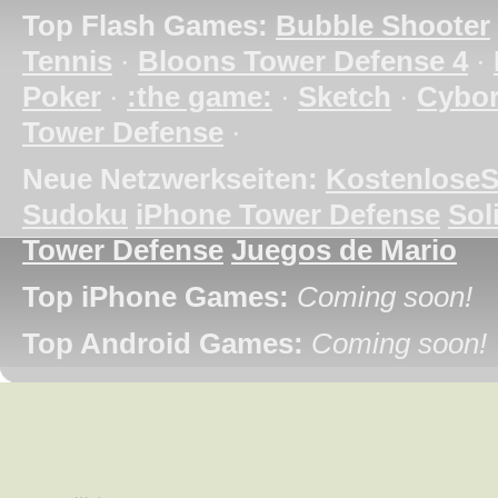
Top Flash Games:
Bubble Shooter
Tennis
·
Bloons Tower Defense 4
·
Poker
·
:the game:
·
Sketch
·
Cybo
Tower Defense
·
Neue Netzwerkseiten:
KostenloseS
Sudoku
iPhone Tower Defense
Soli
Tower Defense
Juegos de Mario
Top iPhone Games:
Coming soon!
Top Android Games:
Coming soon!