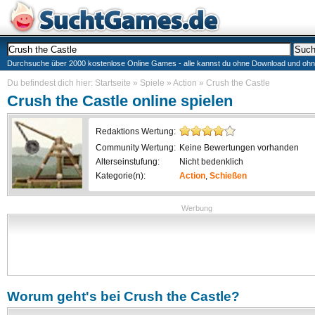
Durchsuche über 2000 kostenlose Online Games - alle kannst du ohne Download und ohne I
Du befindest dich hier:
Startseite
»
Spiele
»
Action
»
Crush the Castle
Crush the Castle
online spielen
Redaktions Wertung:
Community Wertung:
Keine Bewertungen vorhanden
Alterseinstufung:
Nicht bedenklich
Kategorie(n):
Action
,
Schießen
Werbung
Worum geht's bei
Crush the Castle
?