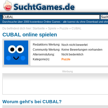
Durchsuche über 2000 kostenlose Online Games - alle kannst du ohne Download und ohne I
Du befindest dich hier:
Startseite
»
Spiele
»
Puzzle
»
CUBAL
CUBAL
online spielen
Redaktions Wertung:
Noch nicht bewertet
Community Wertung:
Keine Bewertungen vorhanden
Alterseinstufung:
Nicht bedenklich
Kategorie(n):
Puzzle
Werbung
Worum geht's bei
CUBAL
?