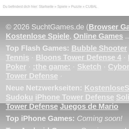
Du befindest dich hier:
Startseite
»
Spiele
»
Puzzle
»
CUBAL
© 2026 SuchtGames.de (
Browser G
Kostenlose Spiele
,
Online Games
.
Top Flash Games:
Bubble Shooter
Tennis
·
Bloons Tower Defense 4
·
Poker
·
:the game:
·
Sketch
·
Cybo
Tower Defense
·
Neue Netzwerkseiten:
KostenloseS
Sudoku
iPhone Tower Defense
Soli
Tower Defense
Juegos de Mario
Top iPhone Games:
Coming soon!