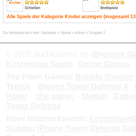
Schießen
Brettspiele
Alle Spiele der Kategorie
Kinder
anzeigen (insgesamt 13
Du befindest dich hier:
Startseite
»
Spiele
»
Action
»
Dropple 2
© 2026 SuchtGames.de (
Browser G
Kostenlose Spiele
,
Online Games
.
Top Flash Games:
Bubble Shooter
Tennis
·
Bloons Tower Defense 4
·
Poker
·
:the game:
·
Sketch
·
Cybo
Tower Defense
·
Neue Netzwerkseiten:
KostenloseS
Sudoku
iPhone Tower Defense
Soli