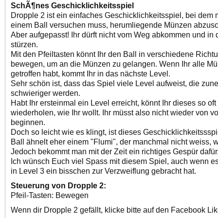
SchÃ¶nes Geschicklichkeitsspiel
Dropple 2 ist ein einfaches Geschicklichkeitsspiel, bei dem
einem Ball versuchen muss, herumliegende Münzen abzusc
Aber aufgepasst! Ihr dürft nicht vom Weg abkommen und in d
stürzen.
Mit den Pfeiltasten könnt Ihr den Ball in verschiedene Rich
bewegen, um an die Münzen zu gelangen. Wenn Ihr alle M
getroffen habt, kommt Ihr in das nächste Level.
Sehr schön ist, dass das Spiel viele Level aufweist, die zu
schwieriger werden.
Habt Ihr ersteinmal ein Level erreicht, könnt Ihr dieses so oft
wiederholen, wie Ihr wollt. Ihr müsst also nicht wieder von v
beginnen.
Doch so leicht wie es klingt, ist dieses Geschicklichkeitssspi
Ball ähnelt eher einem "Flumi", der manchmal nicht weiss, wa
Jedoch bekommt man mit der Zeit ein richtiges Gespür dafür
Ich wünsch Euch viel Spass mit diesem Spiel, auch wenn e
in Level 3 ein bisschen zur Verzweiflung gebracht hat.
Steuerung von Dropple 2:
Pfeil-Tasten: Bewegen
Wenn dir Dropple 2 gefällt, klicke bitte auf den Facebook Lik