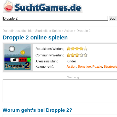
Durchsuche über 2000 kostenlose Online Games - alle kannst du ohne Download und ohne I
Du befindest dich hier:
Startseite
»
Spiele
»
Action
»
Dropple 2
Dropple 2
online spielen
Redaktions Wertung:
Community Wertung:
Alterseinstufung:
Kinder
Kategorie(n):
Action
,
Sonstige
,
Puzzle
,
Strategi
Werbung
Worum geht's bei
Dropple 2
?