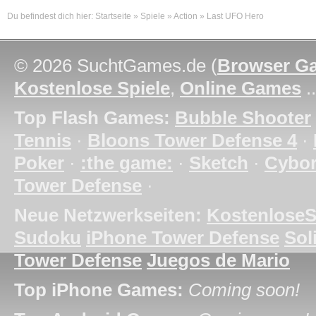
Du befindest dich hier:
Startseite
»
Spiele
»
Action
»
Last UFO Hero
© 2026 SuchtGames.de (
Browser G
Kostenlose Spiele
,
Online Games
.
Top Flash Games:
Bubble Shooter
Tennis
·
Bloons Tower Defense 4
·
Poker
·
:the game:
·
Sketch
·
Cybo
Tower Defense
·
Neue Netzwerkseiten:
KostenloseS
Sudoku
iPhone Tower Defense
Soli
Tower Defense
Juegos de Mario
Top iPhone Games:
Coming soon!