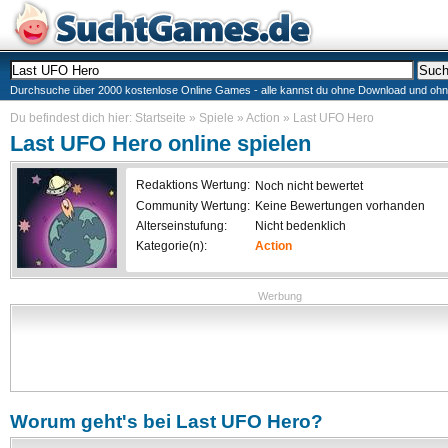
Durchsuche über 2000 kostenlose Online Games - alle kannst du ohne Download und ohne I
Du befindest dich hier:
Startseite
»
Spiele
»
Action
»
Last UFO Hero
Last UFO Hero
online spielen
Redaktions Wertung:
Noch nicht bewertet
Community Wertung:
Keine Bewertungen vorhanden
Alterseinstufung:
Nicht bedenklich
Kategorie(n):
Action
Werbung
Worum geht's bei
Last UFO Hero
?