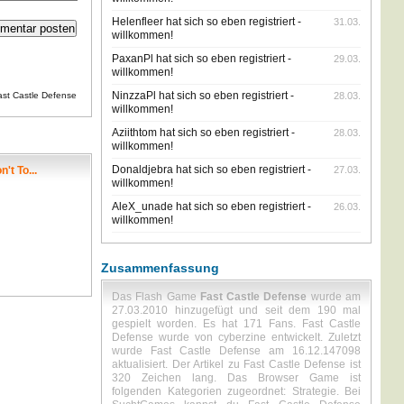
Helenfleer hat sich so eben registriert -
31.03.
willkommen!
PaxanPl hat sich so eben registriert -
29.03.
willkommen!
NinzzaPl hat sich so eben registriert -
ast Castle Defense
28.03.
willkommen!
Aziithtom hat sich so eben registriert -
28.03.
willkommen!
Donaldjebra hat sich so eben registriert -
't To...
27.03.
willkommen!
AleX_unade hat sich so eben registriert -
26.03.
willkommen!
Zusammenfassung
Das Flash Game
Fast Castle Defense
wurde am
27.03.2010 hinzugefügt und seit dem 190 mal
gespielt worden. Es hat 171 Fans. Fast Castle
Defense wurde von cyberzine entwickelt. Zuletzt
wurde Fast Castle Defense am 16.12.147098
aktualisiert. Der Artikel zu Fast Castle Defense ist
320 Zeichen lang. Das Browser Game ist
folgenden Kategorien zugeordnet: Strategie. Bei