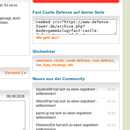
. Es ist so
Fast Castle Defense auf deiner Seite
 gesagt, doch
ehlen.
Wie geht das?
.
Stichwörter
awesome
,
castle
,
castle defense
,
cool
,
defense
,
fun
,
fupa
,
strategy
,
win
Elevation 2
»
Neues aus der Community
Djudin499 hat sich so eben registriert -
02.04.
willkommen!
06.08.2026
AltonSPari hat sich so eben registriert -
02.04.
willkommen!
karinLig hat sich so eben registriert -
02.04.
willkommen!
Pletuhin454 hat sich so eben registriert -
02.04.
willkommen!