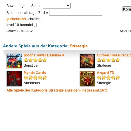
Bewertung des Spiels:
Sicherheitsabfrage: 7 - 4 =
gurkenfuzzi
schreibt:
level 10 beendet ;-)
Datum: 13.01.2012
Spiel:
F
Andere Spiele aus der Kategorie:
Strategie
Bloons Tower Defense 4
Cursed Treasure: Don
Sonstige
Strategie
Mystic Cards
Azgard TD
Abenteuer
Strategie
Alle Spiele der Kategorie
Strategie
anzeigen (insgesamt 167).