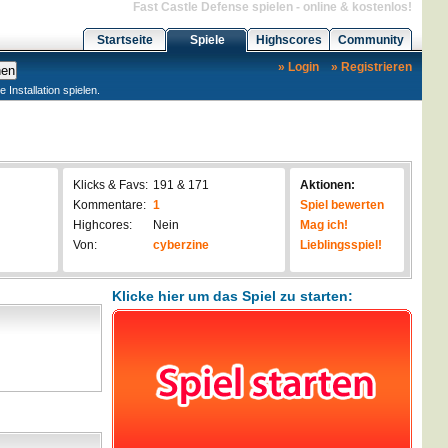
Fast Castle Defense spielen - online & kostenlos!
Startseite
Spiele
Highscores
Community
» Login
» Registrieren
nstallation spielen.
Klicks & Favs:
191 & 171
Aktionen:
Kommentare:
1
Spiel bewerten
Highcores:
Nein
Mag ich!
Von:
cyberzine
Lieblingsspiel!
Klicke hier um das Spiel zu starten: