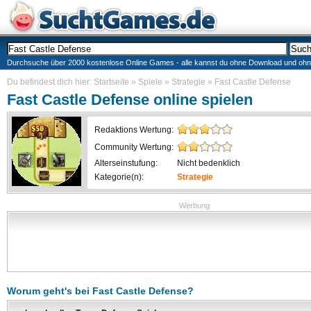
Durchsuche über 2000 kostenlose Online Games - alle kannst du ohne Download und ohne I
Du befindest dich hier:
Startseite
»
Spiele
»
Strategie
»
Fast Castle Defense
Fast Castle Defense
online spielen
Redaktions Wertung:
Community Wertung:
Alterseinstufung:
Nicht bedenklich
Kategorie(n):
Strategie
Werbung
Worum geht's bei
Fast Castle Defense
?