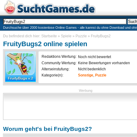
Durchsuche über 2000 kostenlose Online Games - alle kannst du ohne Download und ohne I
Du befindest dich hier:
Startseite
»
Spiele
»
Puzzle
»
FruityBugs2
FruityBugs2
online spielen
Redaktions Wertung:
Noch nicht bewertet
Community Wertung:
Keine Bewertungen vorhanden
Alterseinstufung:
Nicht bedenklich
Kategorie(n):
Sonstige
,
Puzzle
Werbung
Worum geht's bei
FruityBugs2
?