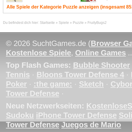
Alle Spiele der Kategorie
Puzzle
anzeigen (insgesamt 851
Du befindest dich hier:
Startseite
»
Spiele
»
Puzzle
»
FruityBugs2
© 2026 SuchtGames.de (
Browser G
Kostenlose Spiele
,
Online Games
.
Top Flash Games:
Bubble Shooter
Tennis
·
Bloons Tower Defense 4
·
Poker
·
:the game:
·
Sketch
·
Cybo
Tower Defense
·
Neue Netzwerkseiten:
KostenloseS
Sudoku
iPhone Tower Defense
Soli
Tower Defense
Juegos de Mario