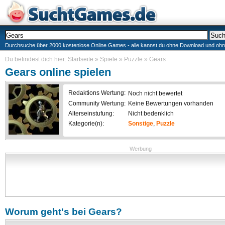
Durchsuche über 2000 kostenlose Online Games - alle kannst du ohne Download und ohne I
Du befindest dich hier:
Startseite
»
Spiele
»
Puzzle
»
Gears
Gears
online spielen
Redaktions Wertung:
Noch nicht bewertet
Community Wertung:
Keine Bewertungen vorhanden
Alterseinstufung:
Nicht bedenklich
Kategorie(n):
Sonstige
,
Puzzle
Werbung
Worum geht's bei
Gears
?