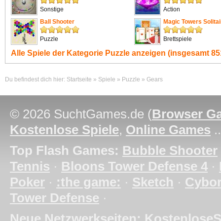
Sonstige
Action
Ball Shooter
Magic Towers Solitai
Puzzle
Brettspiele
Alle Spiele der Kategorie
Puzzle
anzeigen (insgesamt 851
Du befindest dich hier:
Startseite
»
Spiele
»
Puzzle
»
Gears
© 2026 SuchtGames.de (
Browser G
Kostenlose Spiele
,
Online Games
.
Top Flash Games:
Bubble Shooter
Tennis
·
Bloons Tower Defense 4
·
Poker
·
:the game:
·
Sketch
·
Cybo
Tower Defense
·
Neue Netzwerkseiten:
KostenloseS