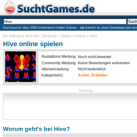
Durchsuche über 2000 kostenlose Online Games - alle kannst du ohne Download und ohne I
Du befindest dich hier:
Startseite
»
Spiele
»
Action
»
Hive
Hive
online spielen
Redaktions Wertung:
Noch nicht bewertet
Community Wertung:
Keine Bewertungen vorhanden
Alterseinstufung:
Nicht bedenklich
Kategorie(n):
Action
,
Schießen
Werbung
Worum geht's bei
Hive
?