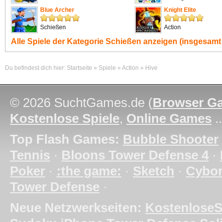
Blue Archer
Knight Elite
Schießen
Action
Alle Spiele der Kategorie
Schießen
anzeigen (insgesamt 
Du befindest dich hier:
Startseite
»
Spiele
»
Action
»
Hive
© 2026 SuchtGames.de (
Browser G
Kostenlose Spiele
,
Online Games
.
Top Flash Games:
Bubble Shooter
Tennis
·
Bloons Tower Defense 4
·
Poker
·
:the game:
·
Sketch
·
Cybo
Tower Defense
·
Neue Netzwerkseiten:
KostenloseS