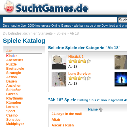
Durchsuche über 2000 kostenlose Online Games - alle kannst du ohne Download und ohne I
Du befindest dich hier:
Startseite
»
Spiele
»
Ab 18
Spiele Katalog
Beliebte Spiele der Kategorie "Ab 18"
Alle
K
i
n
d
e
r
Hitstick 2
Abenteuer
Puzzle
Ab 18
Brettspiele
Strategie
Lone Survivor
Action
Bauen
Ab 18
Anziehen
Schießen
Fahren
Rhythmus
"Ab 18" Spiele
Eintrag 1 bis 25 von insgesamt 4
Kämpfen
Lernen
Name
Sport
24 days in the mall
Casino
Sonstige
Altair
Multiplayer
Ascaris Rush