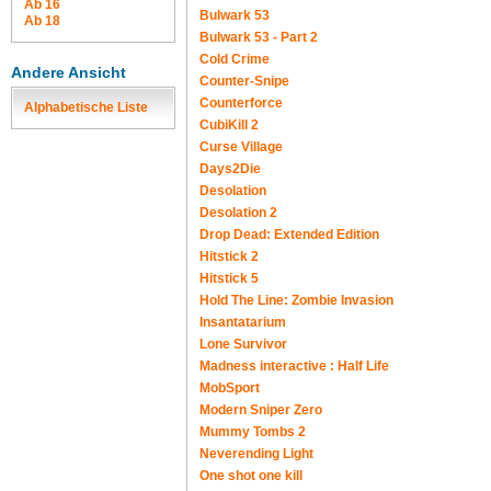
Ab 16
Bulwark 53
Ab 18
Bulwark 53 - Part 2
Cold Crime
Andere Ansicht
Counter-Snipe
Counterforce
Alphabetische Liste
CubiKill 2
Curse Village
Days2Die
Desolation
Desolation 2
Drop Dead: Extended Edition
Hitstick 2
Hitstick 5
Hold The Line: Zombie Invasion
Insantatarium
Lone Survivor
Madness interactive : Half Life
MobSport
Modern Sniper Zero
Mummy Tombs 2
Neverending Light
One shot one kill