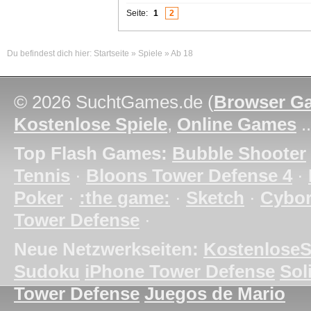
Seite:
1
2
Du befindest dich hier:
Startseite
»
Spiele
»
Ab 18
© 2026 SuchtGames.de (
Browser G
Kostenlose Spiele
,
Online Games
.
Top Flash Games:
Bubble Shooter
Tennis
·
Bloons Tower Defense 4
·
Poker
·
:the game:
·
Sketch
·
Cybo
Tower Defense
·
Neue Netzwerkseiten:
KostenloseS
Sudoku
iPhone Tower Defense
Soli
Tower Defense
Juegos de Mario