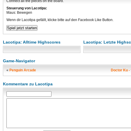
Connect all the pieces on the board.
Steuerung von Lacotipa:
Maus: Bewegen
Wenn dir Lacotipa gefällt, klicke bitte auf den Facebook Like Button.
Lacotipa: Alltime Highscores
Lacotipa: Letzte Highs
Game-Navigator
«
Penguin Arcade
Doctor Ku - 
Kommentare zu Lacotipa