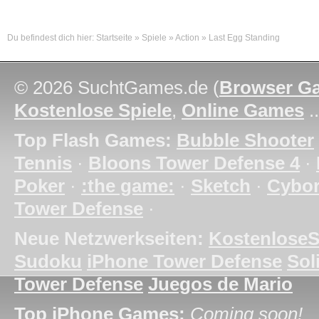
Du befindest dich hier:
Startseite
»
Spiele
»
Action
»
Last Egg Standing
© 2026 SuchtGames.de (
Browser G
Kostenlose Spiele
,
Online Games
.
Top Flash Games:
Bubble Shooter
Tennis
·
Bloons Tower Defense 4
·
Poker
·
:the game:
·
Sketch
·
Cybo
Tower Defense
·
Neue Netzwerkseiten:
KostenloseS
Sudoku
iPhone Tower Defense
Soli
Tower Defense
Juegos de Mario
Top iPhone Games:
Coming soon!