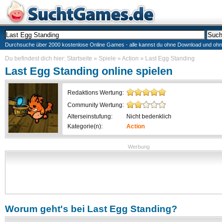
Durchsuche über 2000 kostenlose Online Games - alle kannst du ohne Download und ohne I
Du befindest dich hier:
Startseite
»
Spiele
»
Action
»
Last Egg Standing
Last Egg Standing
online spielen
Redaktions Wertung:
Community Wertung:
Alterseinstufung:
Nicht bedenklich
Kategorie(n):
Action
Werbung
Worum geht's bei
Last Egg Standing
?