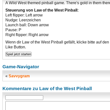
A Wild West themed pinball game. There's gold in them there
Steuerung von Law of the West Pinball:
Left flipper: Left arrow
Nudge: Leerzeichen
Launch ball: Down arrow
Pause: P
Right flipper: Right arrow
Wenn dir Law of the West Pinball gefällt, klicke bitte auf d
Like Button.
Game-Navigator
«
Savvygram
Kommentare zu Law of the West Pinball