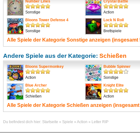
Number Lines
Crystal Battle
Sonstige
Action
Bloons Tower Defense 4
Lock N Roll
Sonstige
Brettspiele
Alle Spiele der Kategorie
Sonstige
anzeigen (insgesamt 
Andere Spiele aus der Kategorie:
Schießen
Bloons Supermonkey
Bubble Spinner
Action
Sonstige
Blue Archer
Knight Elite
Schießen
Action
Alle Spiele der Kategorie
Schießen
anzeigen (insgesamt 
Du befindest dich hier:
Startseite
»
Spiele
»
Action
»
Letter RIP