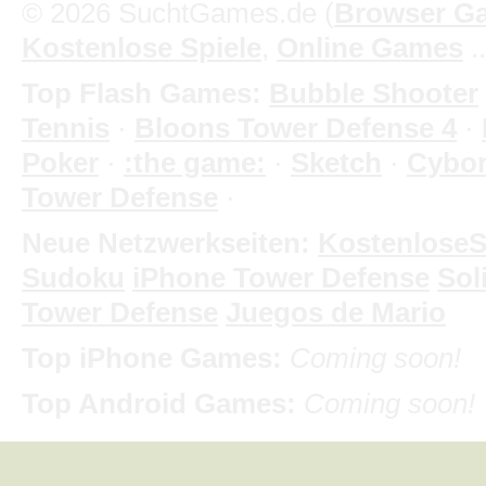
© 2026 SuchtGames.de (
Browser G
Kostenlose Spiele
,
Online Games
.
Top Flash Games:
Bubble Shooter
Tennis
·
Bloons Tower Defense 4
·
Poker
·
:the game:
·
Sketch
·
Cybo
Tower Defense
·
Neue Netzwerkseiten:
KostenloseS
Sudoku
iPhone Tower Defense
Soli
Tower Defense
Juegos de Mario
Top iPhone Games:
Coming soon!
Top Android Games:
Coming soon!