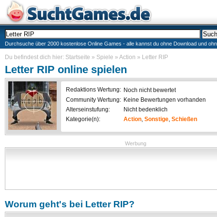
Durchsuche über 2000 kostenlose Online Games - alle kannst du ohne Download und ohne I
Du befindest dich hier:
Startseite
»
Spiele
»
Action
»
Letter RIP
Letter RIP
online spielen
Redaktions Wertung:
Noch nicht bewertet
Community Wertung:
Keine Bewertungen vorhanden
Alterseinstufung:
Nicht bedenklich
Kategorie(n):
Action
,
Sonstige
,
Schießen
Werbung
Worum geht's bei
Letter RIP
?