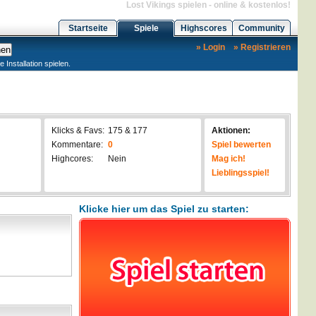
Lost Vikings spielen - online & kostenlos!
Startseite
Spiele
Highscores
Community
» Login
» Registrieren
nstallation spielen.
Klicks & Favs:
175 & 177
Aktionen:
Kommentare:
0
Spiel bewerten
Highcores:
Nein
Mag ich!
Lieblingsspiel!
Klicke hier um das Spiel zu starten: