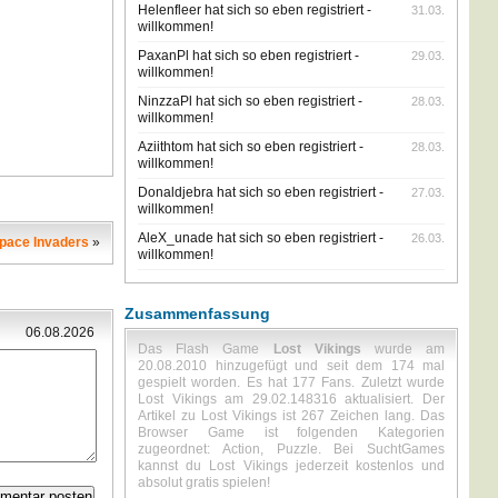
Helenfleer hat sich so eben registriert -
31.03.
willkommen!
PaxanPl hat sich so eben registriert -
29.03.
willkommen!
NinzzaPl hat sich so eben registriert -
28.03.
willkommen!
Aziithtom hat sich so eben registriert -
28.03.
willkommen!
Donaldjebra hat sich so eben registriert -
27.03.
willkommen!
AleX_unade hat sich so eben registriert -
26.03.
pace Invaders
»
willkommen!
Zusammenfassung
06.08.2026
Das Flash Game
Lost Vikings
wurde am
20.08.2010 hinzugefügt und seit dem 174 mal
gespielt worden. Es hat 177 Fans. Zuletzt wurde
Lost Vikings am 29.02.148316 aktualisiert. Der
Artikel zu Lost Vikings ist 267 Zeichen lang. Das
Browser Game ist folgenden Kategorien
zugeordnet: Action, Puzzle. Bei SuchtGames
kannst du Lost Vikings jederzeit kostenlos und
absolut gratis spielen!