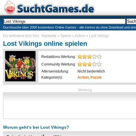
Durchsuche über 2000 kostenlose Online Games - alle kannst du ohne Download und ohne I
Du befindest dich hier:
Startseite
»
Spiele
»
Action
»
Lost Vikings
Lost Vikings
online spielen
Redaktions Wertung:
Community Wertung:
Alterseinstufung:
Nicht bedenklich
Kategorie(n):
Action
,
Puzzle
Werbung
Worum geht's bei
Lost Vikings
?