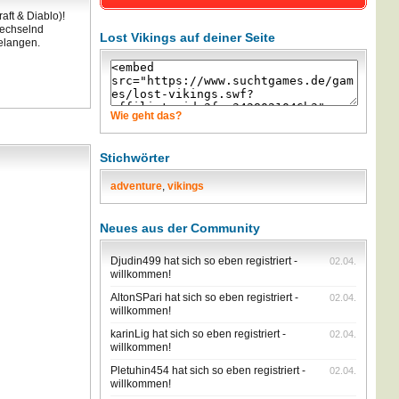
aft & Diablo)!
wechselnd
Lost Vikings auf deiner Seite
gelangen.
Wie geht das?
Stichwörter
adventure
,
vikings
Neues aus der Community
Djudin499 hat sich so eben registriert -
02.04.
willkommen!
AltonSPari hat sich so eben registriert -
02.04.
willkommen!
karinLig hat sich so eben registriert -
02.04.
willkommen!
Pletuhin454 hat sich so eben registriert -
02.04.
willkommen!