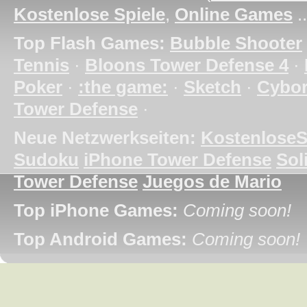
Kostenlose Spiele
,
Online Games
.
Top Flash Games:
Bubble Shooter
Tennis
·
Bloons Tower Defense 4
·
Poker
·
:the game:
·
Sketch
·
Cybo
Tower Defense
·
Neue Netzwerkseiten:
KostenloseS
Sudoku
iPhone Tower Defense
Soli
Tower Defense
Juegos de Mario
Top iPhone Games:
Coming soon!
Top Android Games:
Coming soon!