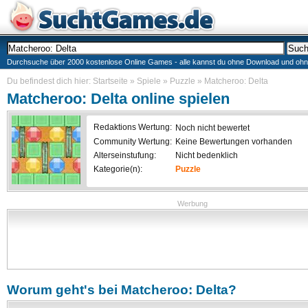
Durchsuche über 2000 kostenlose Online Games - alle kannst du ohne Download und ohne I
Du befindest dich hier:
Startseite
»
Spiele
»
Puzzle
»
Matcheroo: Delta
Matcheroo: Delta
online spielen
Redaktions Wertung:
Noch nicht bewertet
Community Wertung:
Keine Bewertungen vorhanden
Alterseinstufung:
Nicht bedenklich
Kategorie(n):
Puzzle
Werbung
Worum geht's bei
Matcheroo: Delta
?