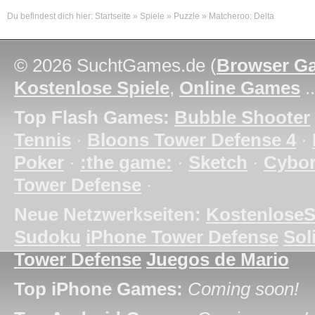
Du befindest dich hier:
Startseite
»
Spiele
»
Puzzle
»
Matcheroo: Delta
© 2026 SuchtGames.de (
Browser G
Kostenlose Spiele
,
Online Games
.
Top Flash Games:
Bubble Shooter
Tennis
·
Bloons Tower Defense 4
·
Poker
·
:the game:
·
Sketch
·
Cybo
Tower Defense
·
Neue Netzwerkseiten:
KostenloseS
Sudoku
iPhone Tower Defense
Soli
Tower Defense
Juegos de Mario
Top iPhone Games:
Coming soon!