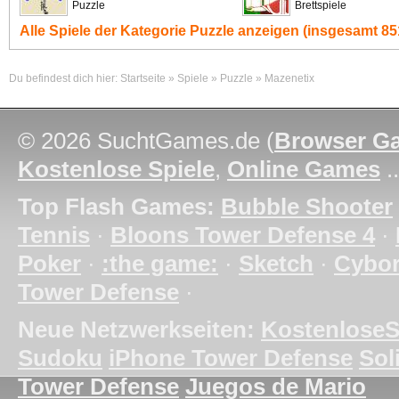
Puzzle
Brettspiele
Alle Spiele der Kategorie
Puzzle
anzeigen (insgesamt 851
Du befindest dich hier:
Startseite
»
Spiele
»
Puzzle
»
Mazenetix
© 2026 SuchtGames.de (
Browser G
Kostenlose Spiele
,
Online Games
.
Top Flash Games:
Bubble Shooter
Tennis
·
Bloons Tower Defense 4
·
Poker
·
:the game:
·
Sketch
·
Cybo
Tower Defense
·
Neue Netzwerkseiten:
KostenloseS
Sudoku
iPhone Tower Defense
Soli
Tower Defense
Juegos de Mario