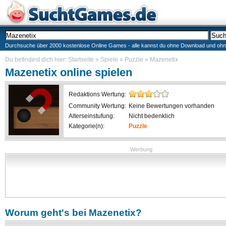
Durchsuche über 2000 kostenlose Online Games - alle kannst du ohne Download und ohne I
Du befindest dich hier:
Startseite
»
Spiele
»
Puzzle
»
Mazenetix
Mazenetix
online spielen
Redaktions Wertung:
Community Wertung:
Keine Bewertungen vorhanden
Alterseinstufung:
Nicht bedenklich
Kategorie(n):
Puzzle
Werbung
Worum geht's bei
Mazenetix
?