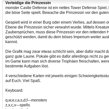
Verteidige die Prinzessin
monster Castle Defense ist ein nettes Tower Defense Spiel
die böse Seite spielt. Bewache die Prinzessin vor den gute
Gespielt wird in einer Burg oder einem Verlies, auf dessen o
Ebene die Prinzessin sicher verwahrt wurde. Mittels Kreatu
Zaubersprüchen, muss diese Prinzessin vor den rettenden 
geschützt werden, damit du dein böses Imperium weiter au
kannst.
Die Grafik mag zwar etwas schlicht sein, aber dafür macht d
ganz gute Laune. Pokale gibt es dafür allerdings nicht zu g
im Game kann man sich diverse Trophäen freischalten, we
bestimmte Aufgaben löst.
4 verschiedene Karten mit jeweils einigen Schwierigkeitsst
auf Euch. Viel Spaß.
Keyboard:
q,w,e,r,a,s,d,f---monsters
z,x,c,v---spells