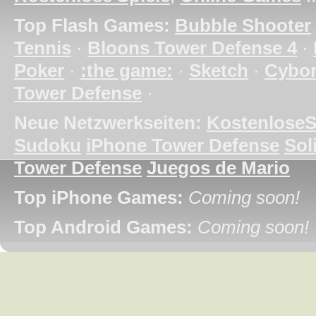
Top Flash Games:
Bubble Shooter
Tennis
·
Bloons Tower Defense 4
·
Poker
·
:the game:
·
Sketch
·
Cybo
Tower Defense
·
Neue Netzwerkseiten:
KostenloseS
Sudoku
iPhone Tower Defense
Soli
Tower Defense
Juegos de Mario
Top iPhone Games:
Coming soon!
Top Android Games:
Coming soon!