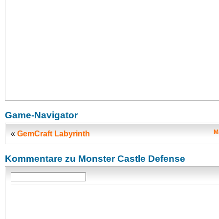
Game-Navigator
M
«
GemCraft Labyrinth
Kommentare zu Monster Castle Defense