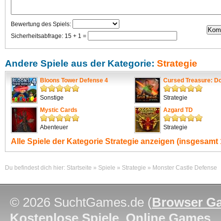
Bewertung des Spiels:
Sicherheitsabfrage: 15 + 1 =
Andere Spiele aus der Kategorie:
Strategie
Bloons Tower Defense 4
Cursed Treasure: Don
Sonstige
Strategie
Mystic Cards
Azgard TD
Abenteuer
Strategie
Alle Spiele der Kategorie
Strategie
anzeigen (insgesamt 
Du befindest dich hier:
Startseite
»
Spiele
»
Strategie
»
Monster Castle Defense
© 2026 SuchtGames.de (
Browser G
Kostenlose Spiele
,
Online Games
.