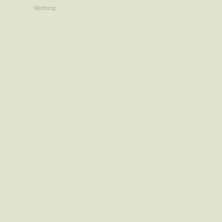
Werbung