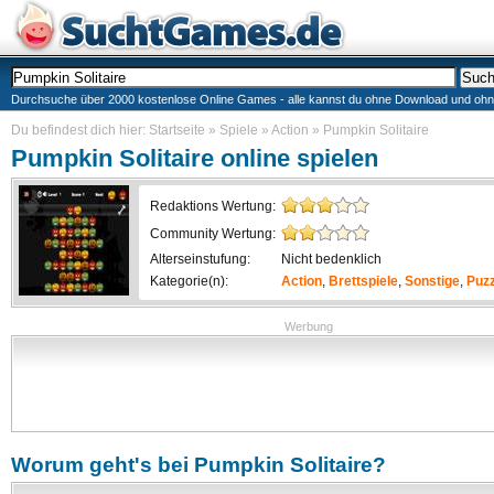
Durchsuche über 2000 kostenlose Online Games - alle kannst du ohne Download und ohne I
Du befindest dich hier:
Startseite
»
Spiele
»
Action
»
Pumpkin Solitaire
Pumpkin Solitaire
online spielen
Redaktions Wertung:
Community Wertung:
Alterseinstufung:
Nicht bedenklich
Kategorie(n):
Action
,
Brettspiele
,
Sonstige
,
Puzz
Werbung
Worum geht's bei
Pumpkin Solitaire
?