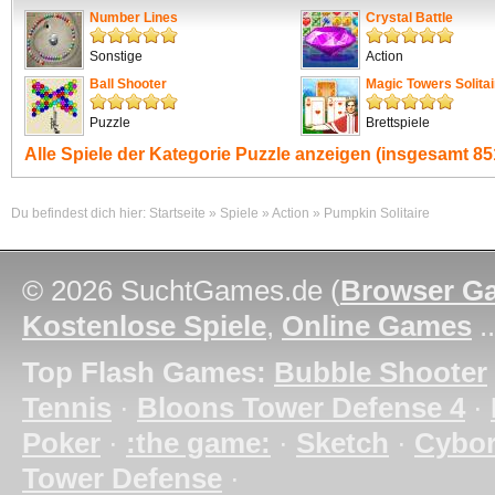
Number Lines
Crystal Battle
Sonstige
Action
Ball Shooter
Magic Towers Solitai
Puzzle
Brettspiele
Alle Spiele der Kategorie
Puzzle
anzeigen (insgesamt 851
Du befindest dich hier:
Startseite
»
Spiele
»
Action
»
Pumpkin Solitaire
© 2026 SuchtGames.de (
Browser G
Kostenlose Spiele
,
Online Games
.
Top Flash Games:
Bubble Shooter
Tennis
·
Bloons Tower Defense 4
·
Poker
·
:the game:
·
Sketch
·
Cybo
Tower Defense
·