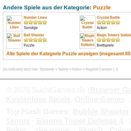
Andere Spiele aus der Kategorie:
Puzzle
Number Lines
Crystal Battle
Sonstige
Action
Ball Shooter
Magic Towers Solitai
Puzzle
Brettspiele
Alle Spiele der Kategorie
Puzzle
anzeigen (insgesamt 851
Du befindest dich hier:
Startseite
»
Spiele
»
Action
»
Ragdoll Cannon 1.5
© 2026 SuchtGames.de (
Browser G
Kostenlose Spiele
,
Online Games
.
Top Flash Games:
Bubble Shooter
Tennis
·
Bloons Tower Defense 4
·
Poker
·
:the game:
·
Sketch
·
Cybo