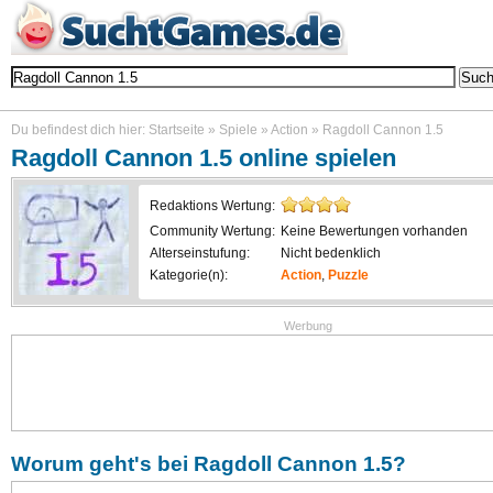
Durchsuche über 2000 kostenlose Online Games - alle kannst du ohne Download und ohne I
Du befindest dich hier:
Startseite
»
Spiele
»
Action
»
Ragdoll Cannon 1.5
Ragdoll Cannon 1.5
online spielen
Redaktions Wertung:
Community Wertung:
Keine Bewertungen vorhanden
Alterseinstufung:
Nicht bedenklich
Kategorie(n):
Action
,
Puzzle
Werbung
Worum geht's bei
Ragdoll Cannon 1.5
?