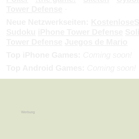
Tower Defense
·
Neue Netzwerkseiten:
KostenloseS
Sudoku
iPhone Tower Defense
Soli
Tower Defense
Juegos de Mario
Top iPhone Games:
Coming soon!
Top Android Games:
Coming soon!
Werbung