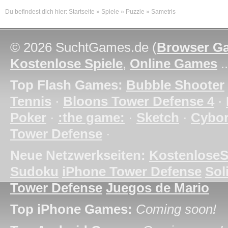
Du befindest dich hier:
Startseite
»
Spiele
»
Puzzle
»
Sametris
© 2026 SuchtGames.de (
Browser G
Kostenlose Spiele
,
Online Games
.
Top Flash Games:
Bubble Shooter
Tennis
·
Bloons Tower Defense 4
·
Poker
·
:the game:
·
Sketch
·
Cybo
Tower Defense
·
Neue Netzwerkseiten:
KostenloseS
Sudoku
iPhone Tower Defense
Soli
Tower Defense
Juegos de Mario
Top iPhone Games:
Coming soon!