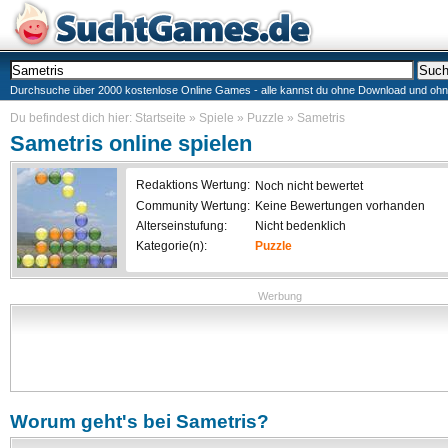
Durchsuche über 2000 kostenlose Online Games - alle kannst du ohne Download und ohne I
Du befindest dich hier:
Startseite
»
Spiele
»
Puzzle
»
Sametris
Sametris
online spielen
Redaktions Wertung:
Noch nicht bewertet
Community Wertung:
Keine Bewertungen vorhanden
Alterseinstufung:
Nicht bedenklich
Kategorie(n):
Puzzle
Werbung
Worum geht's bei
Sametris
?