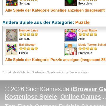
Sonstige
Brettspiele
Alle Spiele der Kategorie
Sonstige
anzeigen (insgesamt 
Andere Spiele aus der Kategorie:
Puzzle
Number Lines
Crystal Battle
Sonstige
Action
Ball Shooter
Magic Towers Solitai
Puzzle
Brettspiele
Alle Spiele der Kategorie
Puzzle
anzeigen (insgesamt 851
Du befindest dich hier:
Startseite
»
Spiele
»
Action
»
Seesaw Ninjas
© 2026 SuchtGames.de (
Browser G
Kostenlose Spiele
,
Online Games
.