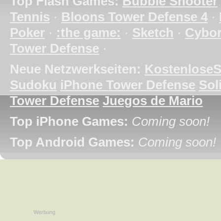
Top Flash Games:
Bubble Shooter
Tennis
·
Bloons Tower Defense 4
·
Poker
·
:the game:
·
Sketch
·
Cybo
Tower Defense
·
Neue Netzwerkseiten:
KostenloseS
Sudoku
iPhone Tower Defense
Soli
Tower Defense
Juegos de Mario
Top iPhone Games:
Coming soon!
Top Android Games:
Coming soon!
Werbung