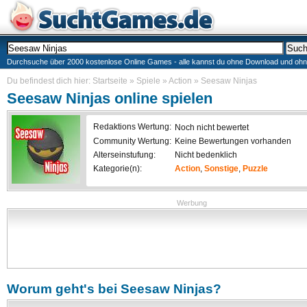
Durchsuche über 2000 kostenlose Online Games - alle kannst du ohne Download und ohne I
Du befindest dich hier:
Startseite
»
Spiele
»
Action
»
Seesaw Ninjas
Seesaw Ninjas
online spielen
Redaktions Wertung:
Noch nicht bewertet
Community Wertung:
Keine Bewertungen vorhanden
Alterseinstufung:
Nicht bedenklich
Kategorie(n):
Action
,
Sonstige
,
Puzzle
Werbung
Worum geht's bei
Seesaw Ninjas
?