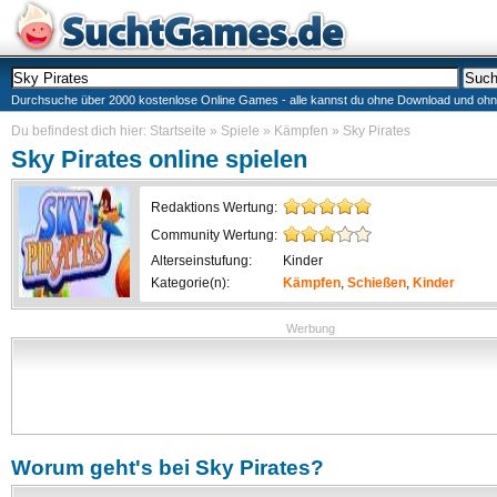
Durchsuche über 2000 kostenlose Online Games - alle kannst du ohne Download und ohne I
Du befindest dich hier:
Startseite
»
Spiele
»
Kämpfen
»
Sky Pirates
Sky Pirates
online spielen
Redaktions Wertung:
Community Wertung:
Alterseinstufung:
Kinder
Kategorie(n):
Kämpfen
,
Schießen
,
Kinder
Werbung
Worum geht's bei
Sky Pirates
?