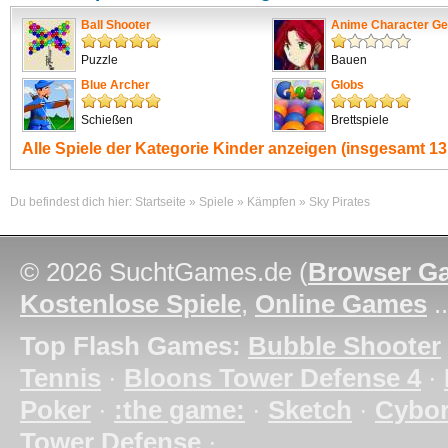
Ball Shooter
Anime Character Ge
Puzzle
Bauen
Blue Archer
Globs
Schießen
Brettspiele
Alle Spiele der Kategorie
Kinder
anzeigen (insgesamt 13
Du befindest dich hier:
Startseite
»
Spiele
»
Kämpfen
»
Sky Pirates
© 2026 SuchtGames.de (
Browser G
Kostenlose Spiele
,
Online Games
.
Top Flash Games:
Bubble Shooter
Tennis
·
Bloons Tower Defense 4
·
Poker
·
:the game:
·
Sketch
·
Cybo
Tower Defense
·