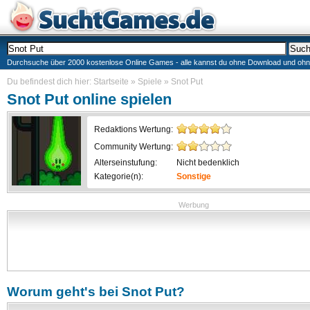
Durchsuche über 2000 kostenlose Online Games - alle kannst du ohne Download und ohne I
Du befindest dich hier:
Startseite
»
Spiele
»
Snot Put
Snot Put
online spielen
Redaktions Wertung:
Community Wertung:
Alterseinstufung:
Nicht bedenklich
Kategorie(n):
Sonstige
Werbung
Worum geht's bei
Snot Put
?