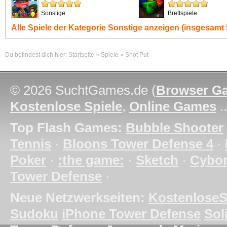
Sonstige
Brettspiele
Alle Spiele der Kategorie
Sonstige
anzeigen (insgesamt 
Du befindest dich hier:
Startseite
»
Spiele
»
Snot Put
© 2026 SuchtGames.de (
Browser G
Kostenlose Spiele
,
Online Games
.
Top Flash Games:
Bubble Shooter
Tennis
·
Bloons Tower Defense 4
·
Poker
·
:the game:
·
Sketch
·
Cybo
Tower Defense
·
Neue Netzwerkseiten:
KostenloseS
Sudoku
iPhone Tower Defense
Soli