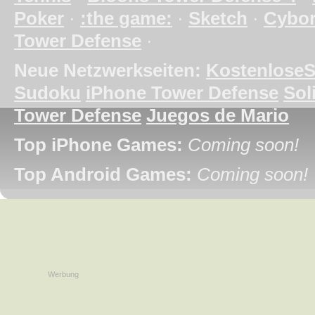
Poker
·
:the game:
·
Sketch
·
Cybo
Tower Defense
·
Neue Netzwerkseiten:
KostenloseS
Sudoku
iPhone Tower Defense
Soli
Tower Defense
Juegos de Mario
Top iPhone Games:
Coming soon!
Top Android Games:
Coming soon!
Werbung