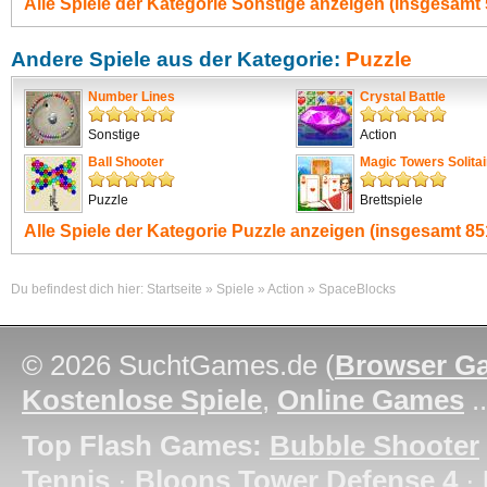
Alle Spiele der Kategorie
Sonstige
anzeigen (insgesamt 
Andere Spiele aus der Kategorie:
Puzzle
Number Lines
Crystal Battle
Sonstige
Action
Ball Shooter
Magic Towers Solitai
Puzzle
Brettspiele
Alle Spiele der Kategorie
Puzzle
anzeigen (insgesamt 851
Du befindest dich hier:
Startseite
»
Spiele
»
Action
»
SpaceBlocks
© 2026 SuchtGames.de (
Browser G
Kostenlose Spiele
,
Online Games
.
Top Flash Games:
Bubble Shooter
Tennis
·
Bloons Tower Defense 4
·