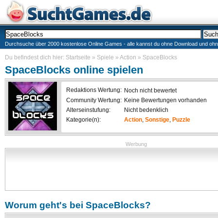
Durchsuche über 2000 kostenlose Online Games - alle kannst du ohne Download und ohne I
Du befindest dich hier:
Startseite
»
Spiele
»
Action
»
SpaceBlocks
SpaceBlocks
online spielen
Redaktions Wertung:
Noch nicht bewertet
Community Wertung:
Keine Bewertungen vorhanden
Alterseinstufung:
Nicht bedenklich
Kategorie(n):
Action
,
Sonstige
,
Puzzle
Werbung
Worum geht's bei
SpaceBlocks
?