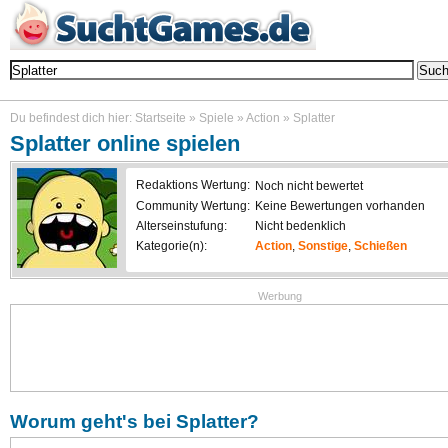
Durchsuche über 2000 kostenlose Online Games - alle kannst du ohne Download und ohne I
Du befindest dich hier:
Startseite
»
Spiele
»
Action
»
Splatter
Splatter
online spielen
Redaktions Wertung:
Noch nicht bewertet
Community Wertung:
Keine Bewertungen vorhanden
Alterseinstufung:
Nicht bedenklich
Kategorie(n):
Action
,
Sonstige
,
Schießen
Werbung
Worum geht's bei
Splatter
?