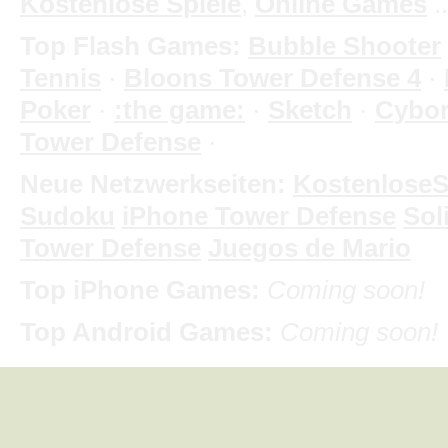
Kostenlose Spiele
,
Online Games
.
Top Flash Games:
Bubble Shooter
Tennis
·
Bloons Tower Defense 4
·
Poker
·
:the game:
·
Sketch
·
Cybo
Tower Defense
·
Neue Netzwerkseiten:
KostenloseS
Sudoku
iPhone Tower Defense
Soli
Tower Defense
Juegos de Mario
Top iPhone Games:
Coming soon!
Top Android Games:
Coming soon!