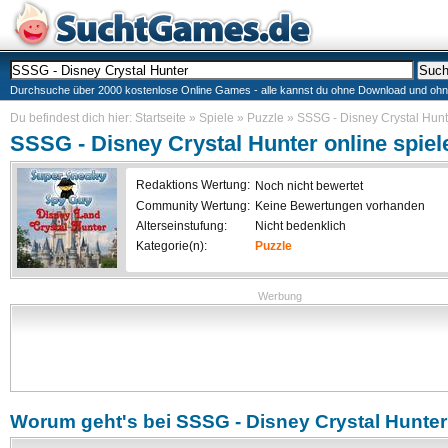
Durchsuche über 2000 kostenlose Online Games - alle kannst du ohne Download und ohne I
Du befindest dich hier:
Startseite
»
Spiele
»
Puzzle
»
SSSG - Disney Crystal Hunt
SSSG - Disney Crystal Hunter
online spiel
Redaktions Wertung:
Noch nicht bewertet
Community Wertung:
Keine Bewertungen vorhanden
Alterseinstufung:
Nicht bedenklich
Kategorie(n):
Puzzle
Werbung
Worum geht's bei
SSSG - Disney Crystal Hunter