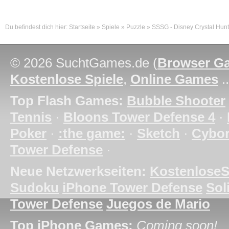
Du befindest dich hier:
Startseite
»
Spiele
»
Puzzle
»
SSSG - Disney Crystal Hunt
© 2026 SuchtGames.de (
Browser G
Kostenlose Spiele
,
Online Games
.
Top Flash Games:
Bubble Shooter
Tennis
·
Bloons Tower Defense 4
·
Poker
·
:the game:
·
Sketch
·
Cybo
Tower Defense
·
Neue Netzwerkseiten:
KostenloseS
Sudoku
iPhone Tower Defense
Soli
Tower Defense
Juegos de Mario
Top iPhone Games:
Coming soon!