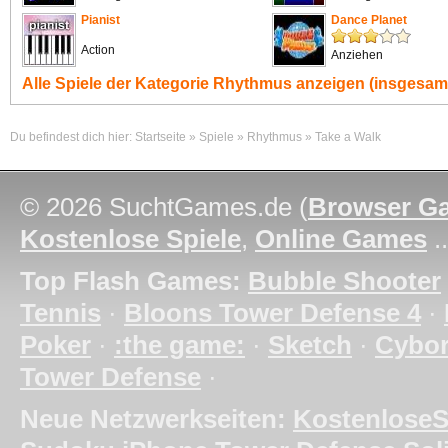
Pianist
Dance Planet
Action
Anziehen
Alle Spiele der Kategorie
Rhythmus
anzeigen (insgesamt
Du befindest dich hier:
Startseite
»
Spiele
»
Rhythmus
»
Take a Walk
© 2026 SuchtGames.de (
Browser G
Kostenlose Spiele
,
Online Games
.
Top Flash Games:
Bubble Shooter
Tennis
·
Bloons Tower Defense 4
·
Poker
·
:the game:
·
Sketch
·
Cybo
Tower Defense
·
Neue Netzwerkseiten:
KostenloseS