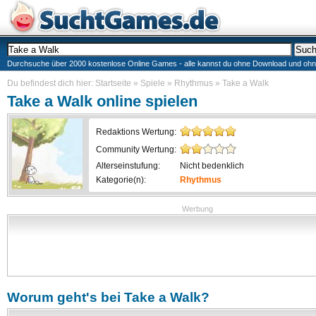
Durchsuche über 2000 kostenlose Online Games - alle kannst du ohne Download und ohne I
Du befindest dich hier:
Startseite
»
Spiele
»
Rhythmus
»
Take a Walk
Take a Walk
online spielen
Redaktions Wertung:
Community Wertung:
Alterseinstufung:
Nicht bedenklich
Kategorie(n):
Rhythmus
Werbung
Worum geht's bei
Take a Walk
?