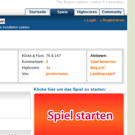
The Button spielen - online & kostenlos!
Startseite
Spiele
Highscores
Community
» Login
» Registrieren
nstallation spielen.
Klicks & Favs:
76 & 147
Aktionen:
Kommentare:
0
Spiel bewerten
Highcores:
Ja
Mag ich!
Von:
jacekcreator
Lieblingsspiel!
Klicke hier um das Spiel zu starten: