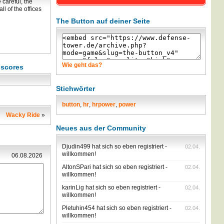
 careful, the
ll of the offices
The Button auf deiner Seite
Wie geht das?
hscores
Stichwörter
button
,
hr
,
hrpower
,
power
Wacky Ride
»
Neues aus der Community
Djudin499 hat sich so eben registriert -
02.04.
willkommen!
06.08.2026
AltonSPari hat sich so eben registriert -
02.04.
willkommen!
karinLig hat sich so eben registriert -
02.04.
willkommen!
Pletuhin454 hat sich so eben registriert -
02.04.
willkommen!