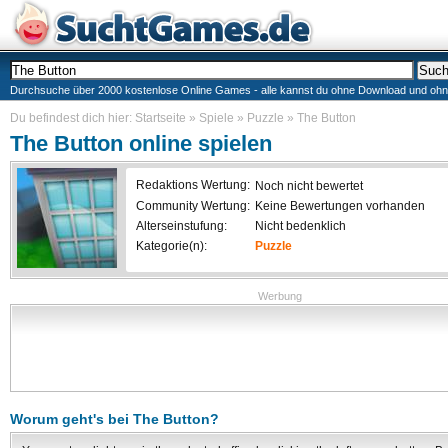
Durchsuche über 2000 kostenlose Online Games - alle kannst du ohne Download und ohne I
Du befindest dich hier:
Startseite
»
Spiele
»
Puzzle
»
The Button
The Button
online spielen
Redaktions Wertung:
Noch nicht bewertet
Community Wertung:
Keine Bewertungen vorhanden
Alterseinstufung:
Nicht bedenklich
Kategorie(n):
Puzzle
Werbung
Worum geht's bei
The Button
?