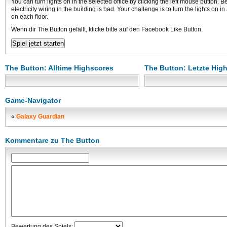
You can turn lights on in the selected office by clicking the left mouse button. Be
electricity wiring in the building is bad. Your challenge is to turn the lights on in a
on each floor.
Wenn dir The Button gefällt, klicke bitte auf den Facebook Like Button.
The Button: Alltime Highscores
The Button: Letzte Hig
Game-Navigator
«
Galaxy Guardian
Kommentare zu The Button
Bewertung des Spiels: