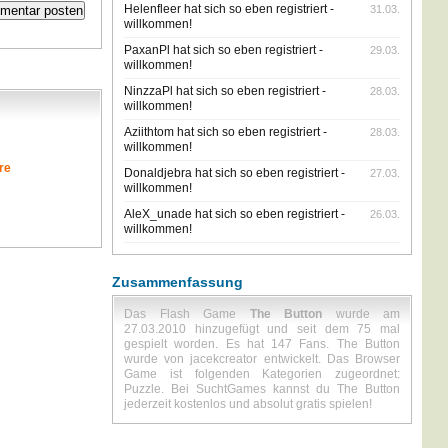
Helenfleer hat sich so eben registriert -
31.03.
willkommen!
PaxanPl hat sich so eben registriert -
29.03.
willkommen!
NinzzaPl hat sich so eben registriert -
28.03.
willkommen!
Aziithtom hat sich so eben registriert -
28.03.
willkommen!
re
Donaldjebra hat sich so eben registriert -
27.03.
willkommen!
AleX_unade hat sich so eben registriert -
26.03.
willkommen!
Zusammenfassung
Das Flash Game
The Button
wurde am
27.03.2010 hinzugefügt und seit dem 75 mal
gespielt worden. Es hat 147 Fans. The Button
wurde von jacekcreator entwickelt. Das Browser
Game ist folgenden Kategorien zugeordnet:
Puzzle. Bei SuchtGames kannst du The Button
jederzeit kostenlos und absolut gratis spielen!