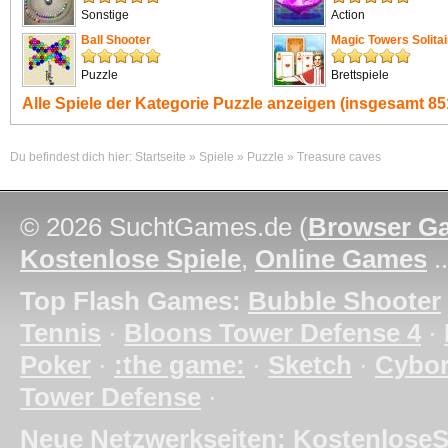
Sonstige
Action
Ball Shooter
Magic Towers Solitai
Puzzle
Brettspiele
Alle Spiele der Kategorie
Puzzle
anzeigen (insgesamt 851
Du befindest dich hier:
Startseite
»
Spiele
»
Puzzle
»
Treasure caves
© 2026 SuchtGames.de (
Browser G
Kostenlose Spiele
,
Online Games
.
Top Flash Games:
Bubble Shooter
Tennis
·
Bloons Tower Defense 4
·
Poker
·
:the game:
·
Sketch
·
Cybo
Tower Defense
·
Neue Netzwerkseiten:
KostenloseS