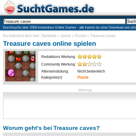
Durchsuche über 2000 kostenlose Online Games - alle kannst du ohne Download und ohne I
Du befindest dich hier:
Startseite
»
Spiele
»
Puzzle
»
Treasure caves
Treasure caves
online spielen
Redaktions Wertung:
Community Wertung:
Alterseinstufung:
Nicht bedenklich
Kategorie(n):
Puzzle
Werbung
Worum geht's bei
Treasure caves
?