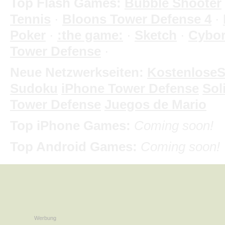
Top Flash Games:
Bubble Shooter
Tennis
·
Bloons Tower Defense 4
·
Poker
·
:the game:
·
Sketch
·
Cybo
Tower Defense
·
Neue Netzwerkseiten:
KostenloseS
Sudoku
iPhone Tower Defense
Soli
Tower Defense
Juegos de Mario
Top iPhone Games:
Coming soon!
Top Android Games:
Coming soon!
Werbung