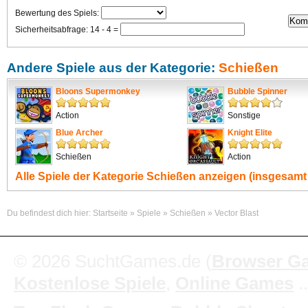
Bewertung des Spiels:
Sicherheitsabfrage: 14 - 4 =
Andere Spiele aus der Kategorie:
Schießen
Bloons Supermonkey
Bubble Spinner
Action
Sonstige
Blue Archer
Knight Elite
Schießen
Action
Alle Spiele der Kategorie
Schießen
anzeigen (insgesamt 
Du befindest dich hier:
Startseite
»
Spiele
»
Schießen
»
Vector Blast
© 2026 SuchtGames.de (
Browser G
Kostenlose Spiele
,
Online Games
.