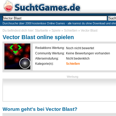
Durchsuche über 2000 kostenlose Online Games - alle kannst du ohne Download und ohne I
Du befindest dich hier:
Startseite
»
Spiele
»
Schießen
»
Vector Blast
Vector Blast
online spielen
Redaktions Wertung:
Noch nicht bewertet
Community Wertung:
Keine Bewertungen vorhanden
Alterseinstufung:
Nicht bedenklich
Kategorie(n):
Schießen
Werbung
Worum geht's bei
Vector Blast
?