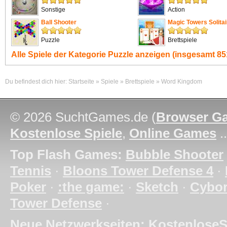
Sonstige
Action
Ball Shooter
Magic Towers Solitai
Puzzle
Brettspiele
Alle Spiele der Kategorie
Puzzle
anzeigen (insgesamt 851
Du befindest dich hier:
Startseite
»
Spiele
»
Brettspiele
»
Word Kingdom
© 2026 SuchtGames.de (
Browser G
Kostenlose Spiele
,
Online Games
.
Top Flash Games:
Bubble Shooter
Tennis
·
Bloons Tower Defense 4
·
Poker
·
:the game:
·
Sketch
·
Cybo
Tower Defense
·
Neue Netzwerkseiten:
KostenloseS