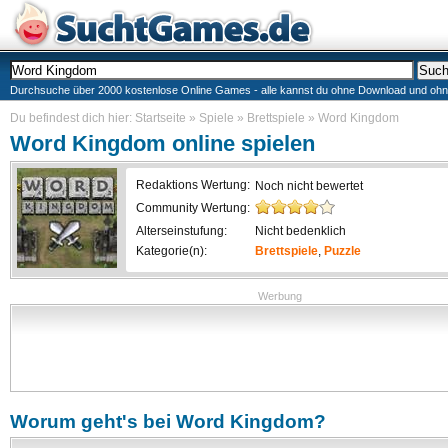
Durchsuche über 2000 kostenlose Online Games - alle kannst du ohne Download und ohne I
Du befindest dich hier:
Startseite
»
Spiele
»
Brettspiele
»
Word Kingdom
Word Kingdom
online spielen
Redaktions Wertung:
Noch nicht bewertet
Community Wertung:
Alterseinstufung:
Nicht bedenklich
Kategorie(n):
Brettspiele
,
Puzzle
Werbung
Worum geht's bei
Word Kingdom
?