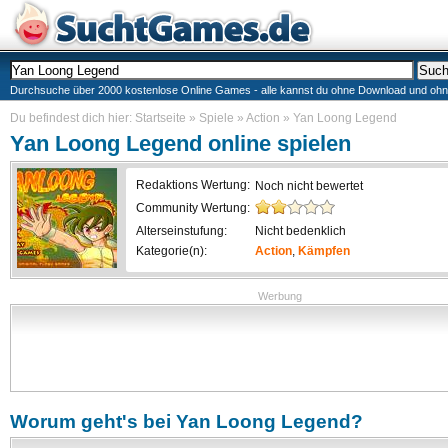
Durchsuche über 2000 kostenlose Online Games - alle kannst du ohne Download und ohne I
Du befindest dich hier:
Startseite
»
Spiele
»
Action
»
Yan Loong Legend
Yan Loong Legend
online spielen
Redaktions Wertung:
Noch nicht bewertet
Community Wertung:
Alterseinstufung:
Nicht bedenklich
Kategorie(n):
Action
,
Kämpfen
Werbung
Worum geht's bei
Yan Loong Legend
?