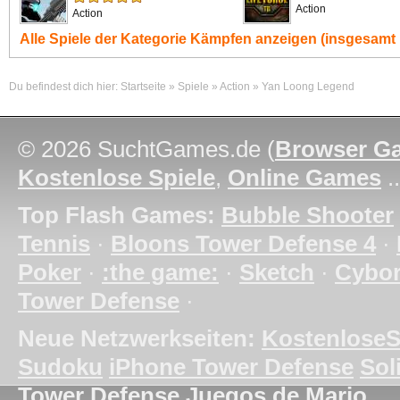
Action
Action
Alle Spiele der Kategorie
Kämpfen
anzeigen (insgesamt 
Du befindest dich hier:
Startseite
»
Spiele
»
Action
»
Yan Loong Legend
© 2026 SuchtGames.de (
Browser G
Kostenlose Spiele
,
Online Games
.
Top Flash Games:
Bubble Shooter
Tennis
·
Bloons Tower Defense 4
·
Poker
·
:the game:
·
Sketch
·
Cybo
Tower Defense
·
Neue Netzwerkseiten:
KostenloseS
Sudoku
iPhone Tower Defense
Soli
Tower Defense
Juegos de Mario