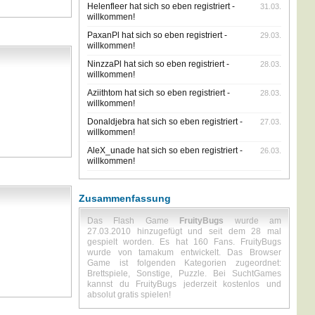
Helenfleer hat sich so eben registriert -
31.03.
willkommen!
PaxanPl hat sich so eben registriert -
29.03.
willkommen!
NinzzaPl hat sich so eben registriert -
28.03.
willkommen!
Aziithtom hat sich so eben registriert -
28.03.
willkommen!
Donaldjebra hat sich so eben registriert -
27.03.
willkommen!
AleX_unade hat sich so eben registriert -
26.03.
willkommen!
Zusammenfassung
Das Flash Game
FruityBugs
wurde am
27.03.2010 hinzugefügt und seit dem 28 mal
gespielt worden. Es hat 160 Fans. FruityBugs
wurde von tamakum entwickelt. Das Browser
Game ist folgenden Kategorien zugeordnet:
Brettspiele, Sonstige, Puzzle. Bei SuchtGames
kannst du FruityBugs jederzeit kostenlos und
absolut gratis spielen!