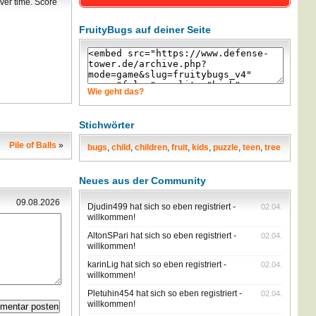
over time. Score
FruityBugs auf deiner Seite
Wie geht das?
Stichwörter
Pile of Balls
»
bugs
,
child
,
children
,
fruit
,
kids
,
puzzle
,
teen
,
tree
Neues aus der Community
09.08.2026
Djudin499 hat sich so eben registriert -
02.04.
willkommen!
AltonSPari hat sich so eben registriert -
02.04.
willkommen!
karinLig hat sich so eben registriert -
02.04.
willkommen!
Pletuhin454 hat sich so eben registriert -
02.04.
willkommen!