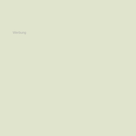
Werbung