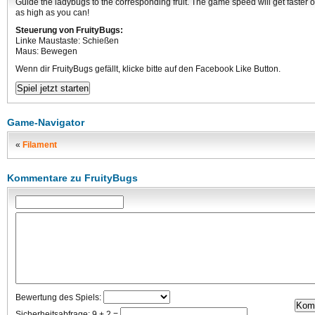
Guide the ladybugs to the corresponding fruit. The game speed will get faster 
as high as you can!
Steuerung von FruityBugs:
Linke Maustaste: Schießen
Maus: Bewegen
Wenn dir FruityBugs gefällt, klicke bitte auf den Facebook Like Button.
Game-Navigator
«
Filament
Kommentare zu FruityBugs
Bewertung des Spiels:
Sicherheitsabfrage: 9 + 2 =