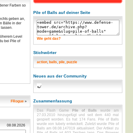
iedener Farben so
Pile of Balls auf deiner Seite
echts geben an,
 Bälle in der
 lassen.
 höherem Level
Wie geht das?
 bei Pile of
Stichwörter
action
,
balls
,
pile
,
puzzle
Neues aus der Community
Zusammenfassung
FRogue
»
Das Flash Game
Pile of Balls
wurde am
27.03.2010 hinzugefügt und seit dem 440 mal
gespielt worden. Es hat 174 Fans. Pile of Balls
wurde von tubely entwickelt. Zuletzt wurde Pile of
08.08.2026
Balls am 08.08.147019 aktualisiert. Der Artikel zu
Pile of Balls ist 603 Zeichen lang. Das Browser