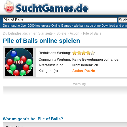
Durchsuche über 2000 kostenlose Online Games - alle kannst du ohne Download und ohne I
Du befindest dich hier:
Startseite
»
Spiele
»
Action
»
Pile of Balls
Pile of Balls
online spielen
Redaktions Wertung:
Community Wertung:
Keine Bewertungen vorhanden
Alterseinstufung:
Nicht bedenklich
Kategorie(n):
Action
,
Puzzle
Werbung
Worum geht's bei
Pile of Balls
?