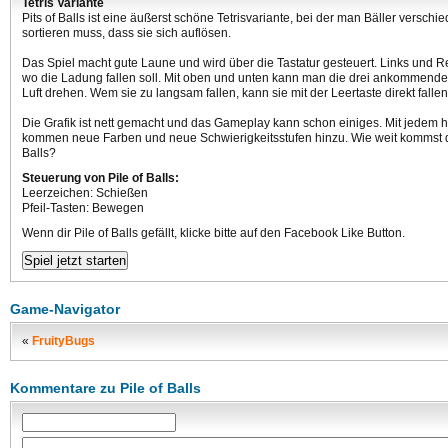
Tetris Variante
Pits of Balls ist eine äußerst schöne Tetrisvariante, bei der man Bäller versch
sortieren muss, dass sie sich auflösen.
Das Spiel macht gute Laune und wird über die Tastatur gesteuert. Links und R
wo die Ladung fallen soll. Mit oben und unten kann man die drei ankommenden
Luft drehen. Wem sie zu langsam fallen, kann sie mit der Leertaste direkt fallen
Die Grafik ist nett gemacht und das Gameplay kann schon einiges. Mit jedem
kommen neue Farben und neue Schwierigkeitsstufen hinzu. Wie weit kommst du
Balls?
Steuerung von Pile of Balls:
Leerzeichen: Schießen
Pfeil-Tasten: Bewegen
Wenn dir Pile of Balls gefällt, klicke bitte auf den Facebook Like Button.
Game-Navigator
«
FruityBugs
Kommentare zu Pile of Balls