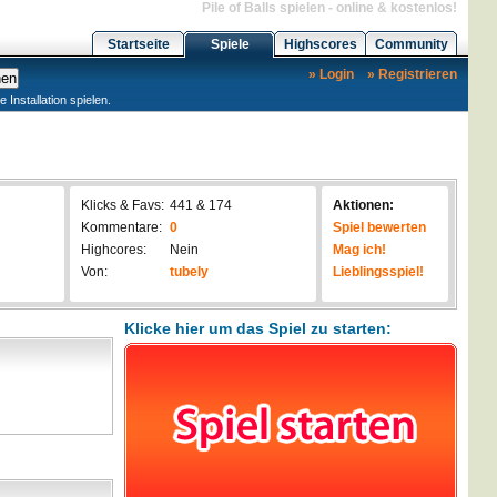
Pile of Balls spielen - online & kostenlos!
Startseite
Spiele
Highscores
Community
» Login
» Registrieren
nstallation spielen.
Klicks & Favs:
441 & 174
Aktionen:
Kommentare:
0
Spiel bewerten
Highcores:
Nein
Mag ich!
Von:
tubely
Lieblingsspiel!
Klicke hier um das Spiel zu starten: