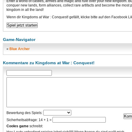
Enter a world of castles, armies and magic and rule over your new kingdom. Bu
conquer new lands, form alliances, collect rare artifacts and become the most 
kingdom in all the land!
Wenn dir Kingdoms at War : Conquest! gefällt, klicke bitte auf den Facebook Li
Game-Navigator
«
Blue Archer
Kommentare zu Kingdoms at War : Conquest!
Bewertung des Spiels:
Sicherheitsabfrage: 14 + 1 =
Cooles game
schreibt: