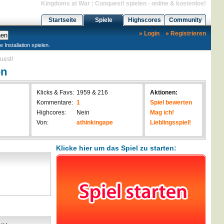
Kingdoms at War : Conquest! spielen - online & kostenlos!
Startseite
Spiele
Highscores
Community
» Login
» Registrieren
nstallation spielen.
uest!
en
Klicks & Favs:
1959 & 216
Aktionen:
Kommentare:
1
Spiel bewerten
Highcores:
Nein
Mag ich!
Von:
athinkingape
Lieblingsspiel!
Klicke hier um das Spiel zu starten: