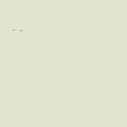
Werbung