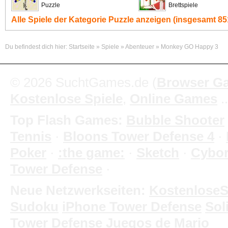
Puzzle
Brettspiele
Alle Spiele der Kategorie
Puzzle
anzeigen (insgesamt 851
Du befindest dich hier:
Startseite
»
Spiele
»
Abenteuer
»
Monkey GO Happy 3
© 2026 SuchtGames.de (
Browser G
Kostenlose Spiele
,
Online Games
.
Top Flash Games:
Bubble Shooter
Tennis
·
Bloons Tower Defense 4
·
Poker
·
:the game:
·
Sketch
·
Cybo
Tower Defense
·
Neue Netzwerkseiten:
KostenloseS
Sudoku
iPhone Tower Defense
Soli
Tower Defense
Juegos de Mario