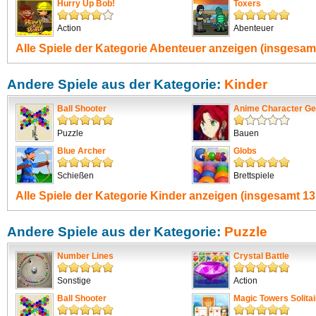
Hurry Up Bob!
Toxers
Action
Abenteuer
Alle Spiele der Kategorie
Abenteuer
anzeigen (insgesamt
Andere Spiele aus der Kategorie:
Kinder
Ball Shooter
Anime Character Ge
Puzzle
Bauen
Blue Archer
Globs
Schießen
Brettspiele
Alle Spiele der Kategorie
Kinder
anzeigen (insgesamt 13
Andere Spiele aus der Kategorie:
Puzzle
Number Lines
Crystal Battle
Sonstige
Action
Ball Shooter
Magic Towers Solitai