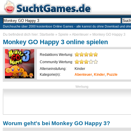
Durchsuche über 2000 kostenlose Online Games - alle kannst du ohne Download und ohne I
Du befindest dich hier:
Startseite
»
Spiele
»
Abenteuer
»
Monkey GO Happy 3
Monkey GO Happy 3
online spielen
Redaktions Wertung:
Community Wertung:
Alterseinstufung:
Kinder
Kategorie(n):
Abenteuer
,
Kinder
,
Puzzle
Werbung
Worum geht's bei
Monkey GO Happy 3
?