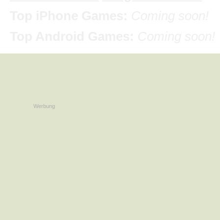
Top iPhone Games:
Coming soon!
Top Android Games:
Coming soon!
Werbung