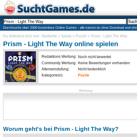
Durchsuche über 2000 kostenlose Online Games - alle kannst du ohne Download und ohne I
Du befindest dich hier:
Startseite
»
Spiele
»
Puzzle
»
Prism - Light The Way
Prism - Light The Way
online spielen
Redaktions Wertung:
Noch nicht bewertet
Community Wertung:
Keine Bewertungen vorhanden
Alterseinstufung:
Nicht bedenklich
Kategorie(n):
Puzzle
Werbung
Worum geht's bei
Prism - Light The Way
?