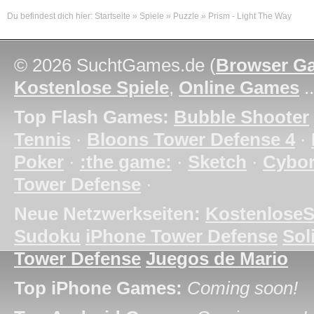
Du befindest dich hier:
Startseite
»
Spiele
»
Puzzle
»
Prism - Light The Way
© 2026 SuchtGames.de (
Browser G
Kostenlose Spiele
,
Online Games
.
Top Flash Games:
Bubble Shooter
Tennis
·
Bloons Tower Defense 4
·
Poker
·
:the game:
·
Sketch
·
Cybo
Tower Defense
·
Neue Netzwerkseiten:
KostenloseS
Sudoku
iPhone Tower Defense
Soli
Tower Defense
Juegos de Mario
Top iPhone Games:
Coming soon!